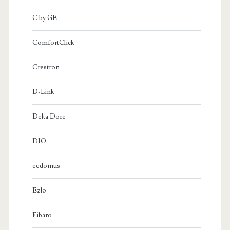
C by GE
ComfortClick
Crestron
D-Link
Delta Dore
DIO
eedomus
Ezlo
Fibaro