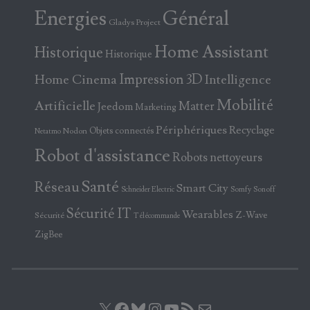
Energies
Général
Gladys Project
Home Assistant
Historique
Historique
Home Cinema
Impression 3D
Intelligence
Mobilité
Artificielle
Matter
Jeedom
Marketing
Périphériques
Recyclage
Objets connectés
Nodon
Netatmo
Robot d'assistance
Robots nettoyeurs
Santé
Réseau
Smart City
Somfy
Sonoff
Schneider Electric
Sécurité IT
Wearables
Z-Wave
Sécurité
Télécommande
ZigBee
X
Facebook
Bluesky
Instagram
YouTube
Flux RSS
E-mail