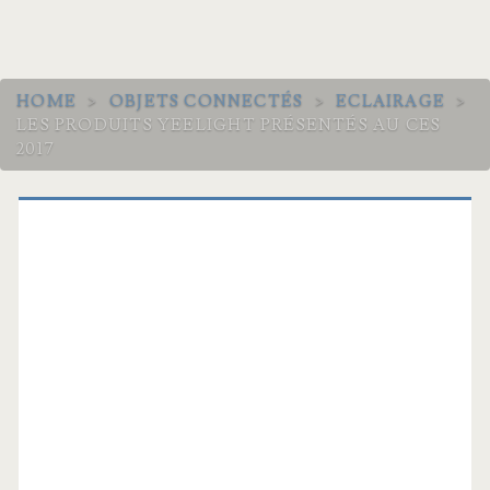
HOME
>
OBJETS CONNECTÉS
>
ECLAIRAGE
>
LES PRODUITS YEELIGHT PRÉSENTÉS AU CES
2017