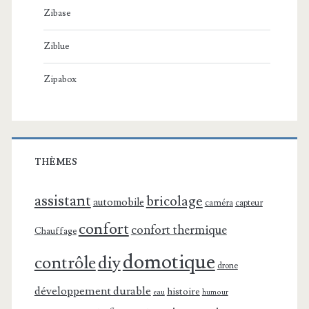
Zibase
Ziblue
Zipabox
THÈMES
assistant
bricolage
automobile
caméra
capteur
confort
confort thermique
Chauffage
domotique
contrôle
diy
drone
développement durable
histoire
eau
humour