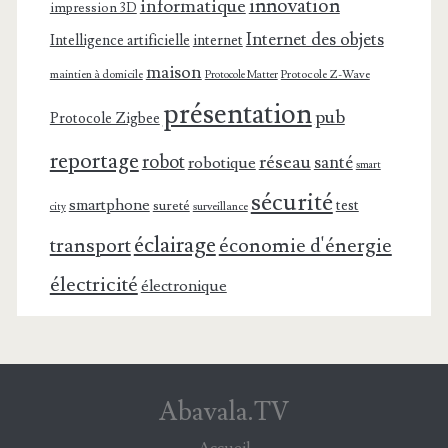
innovation
informatique
impression 3D
Internet des objets
Intelligence artificielle
internet
maison
maintien à domicile
Protocole Z-Wave
Protocole Matter
présentation
pub
Protocole Zigbee
reportage
robot
réseau
santé
robotique
smart
sécurité
smartphone
test
sureté
surveillance
city
éclairage
transport
économie d'énergie
électricité
électronique
Abavala.TV