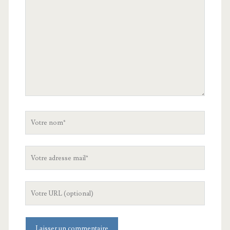
commentaire
Votre
nom
Votre
adresse
mail
L'URL
de
votre
site