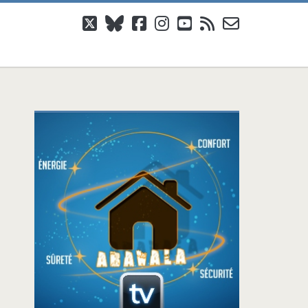
twitter
bluesky
facebook
instagram
youtube
rss
email-
form
Barre
latérale
principale