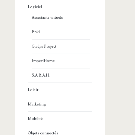
Logiciel
Assistants virtuels
Enki
Gladys Project
ImperiHome
S.A.R.A.H.
Loisir
Marketing
Mobilité
Objets connectés