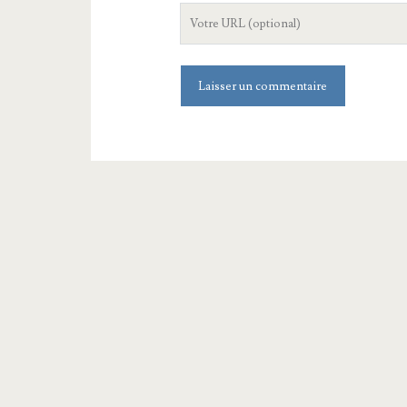
L'URL
de
votre
site