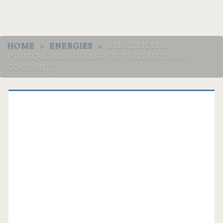
HOME
>
ENERGIES
>
ELECTRICITÉ:
POURQUOI LA TERRE ? (JE VOUS METS AU
COURANT)