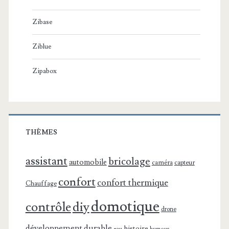
Zibase
Ziblue
Zipabox
THÈMES
assistant
bricolage
automobile
caméra
capteur
confort
confort thermique
Chauffage
domotique
contrôle
diy
drone
développement durable
histoire
eau
humour