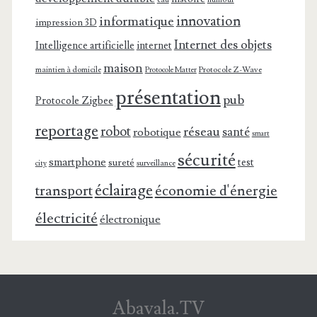
innovation
informatique
impression 3D
Internet des objets
Intelligence artificielle
internet
maison
maintien à domicile
Protocole Z-Wave
Protocole Matter
présentation
pub
Protocole Zigbee
reportage
robot
réseau
santé
robotique
smart
sécurité
smartphone
test
sureté
surveillance
city
éclairage
transport
économie d'énergie
électricité
électronique
Abavala.TV