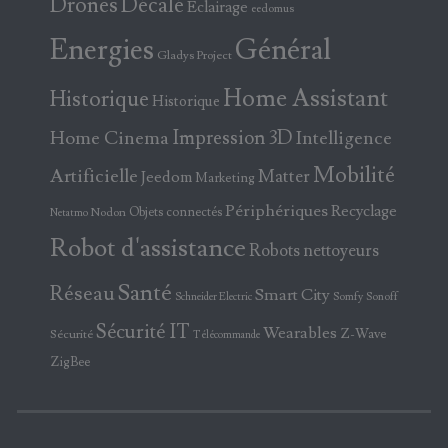
Drones
Décalé
Eclairage
eedomus
Energies
Général
Gladys Project
Home Assistant
Historique
Historique
Home Cinema
Impression 3D
Intelligence
Mobilité
Artificielle
Matter
Jeedom
Marketing
Périphériques
Recyclage
Objets connectés
Nodon
Netatmo
Robot d'assistance
Robots nettoyeurs
Santé
Réseau
Smart City
Somfy
Sonoff
Schneider Electric
Sécurité IT
Wearables
Z-Wave
Sécurité
Télécommande
ZigBee