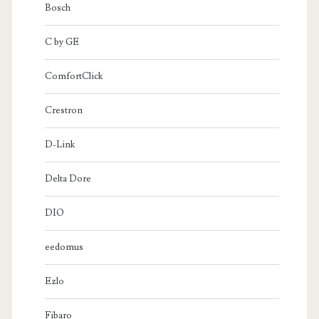
Bosch
C by GE
ComfortClick
Crestron
D-Link
Delta Dore
DIO
eedomus
Ezlo
Fibaro