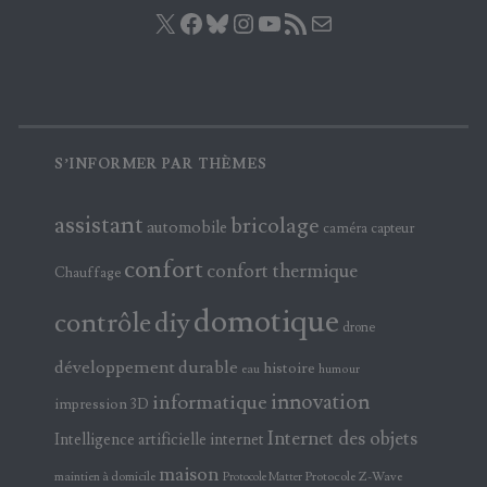
X
Facebook
Bluesky
Instagram
YouTube
Flux RSS
E-mail
S’INFORMER PAR THÈMES
assistant
bricolage
automobile
caméra
capteur
confort
confort thermique
Chauffage
domotique
contrôle
diy
drone
développement durable
histoire
eau
humour
innovation
informatique
impression 3D
Internet des objets
Intelligence artificielle
internet
maison
maintien à domicile
Protocole Z-Wave
Protocole Matter