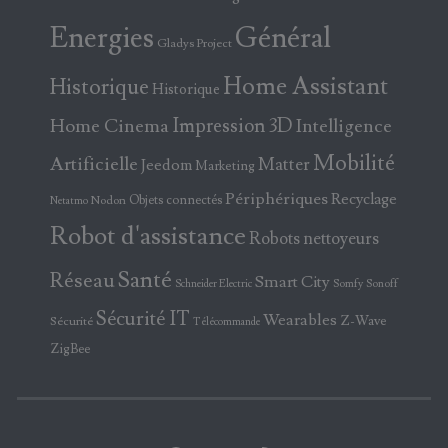
Energies
Général
Gladys Project
Home Assistant
Historique
Historique
Home Cinema
Impression 3D
Intelligence
Mobilité
Artificielle
Matter
Jeedom
Marketing
Périphériques
Recyclage
Objets connectés
Nodon
Netatmo
Robot d'assistance
Robots nettoyeurs
Santé
Réseau
Smart City
Somfy
Sonoff
Schneider Electric
Sécurité IT
Wearables
Z-Wave
Sécurité
Télécommande
ZigBee
X
Facebook
Bluesky
Instagram
YouTube
Flux RSS
E-mail