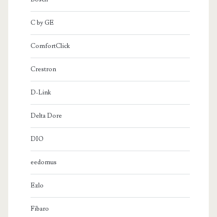
C by GE
ComfortClick
Crestron
D-Link
Delta Dore
DIO
eedomus
Ezlo
Fibaro