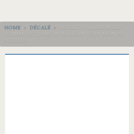
HOME
>
DÉCALÉ
>
POTATO – LA PREMIÈRE
POMME DE TERRE INTELLIGENTE AU MONDE
#CES2020