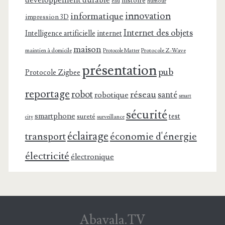
développement durable
histoire
eau
humour
innovation
informatique
impression 3D
Internet des objets
Intelligence artificielle
internet
maison
maintien à domicile
Protocole Z-Wave
Protocole Matter
présentation
pub
Protocole Zigbee
reportage
robot
réseau
santé
robotique
smart
sécurité
smartphone
test
sureté
surveillance
city
éclairage
transport
économie d'énergie
électricité
électronique
Abavala.TV