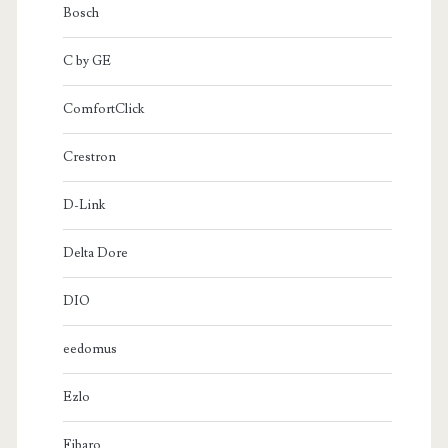
Bosch
C by GE
ComfortClick
Crestron
D-Link
Delta Dore
DIO
eedomus
Ezlo
Fibaro