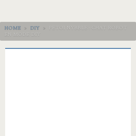
HOME
>
DIY
>
PETOI NYBBLE : CHAT ROBOT
EN MODE DIY