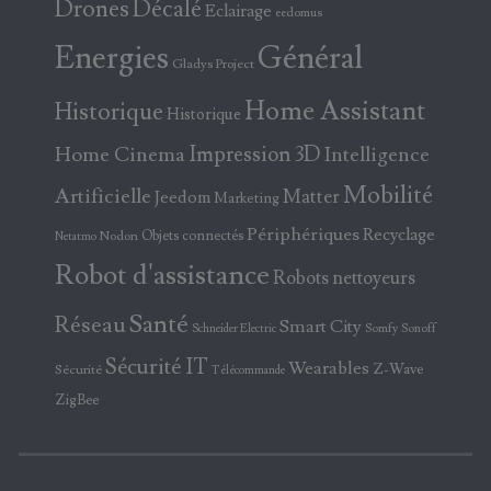
Drones
Décalé
Eclairage
eedomus
Energies
Général
Gladys Project
Home Assistant
Historique
Historique
Home Cinema
Impression 3D
Intelligence
Mobilité
Artificielle
Matter
Jeedom
Marketing
Périphériques
Recyclage
Objets connectés
Nodon
Netatmo
Robot d'assistance
Robots nettoyeurs
Santé
Réseau
Smart City
Somfy
Sonoff
Schneider Electric
Sécurité IT
Wearables
Z-Wave
Sécurité
Télécommande
ZigBee