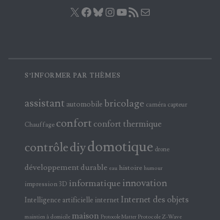
X
Facebook
Bluesky
Instagram
YouTube
Flux RSS
E-mail
S’INFORMER PAR THÈMES
assistant
bricolage
automobile
caméra
capteur
confort
confort thermique
Chauffage
domotique
contrôle
diy
drone
développement durable
histoire
eau
humour
innovation
informatique
impression 3D
Internet des objets
Intelligence artificielle
internet
maison
maintien à domicile
Protocole Z-Wave
Protocole Matter