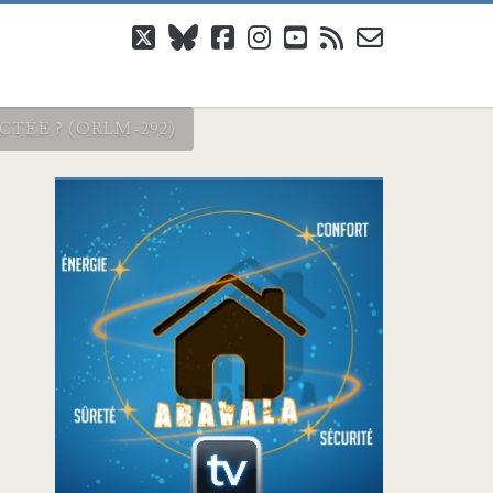
twitter
bluesky
facebook
instagram
youtube
rss
email-
form
TÉE ? (ORLM-292)
Barre
latérale
principale