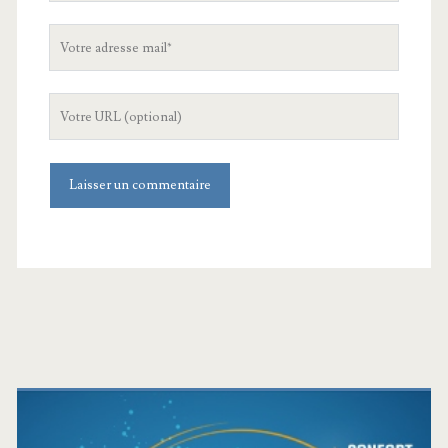
Votre
adresse
mail
L'URL
de
votre
site
Barre
latérale