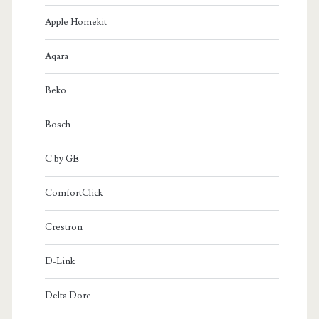
Apple Homekit
Aqara
Beko
Bosch
C by GE
ComfortClick
Crestron
D-Link
Delta Dore