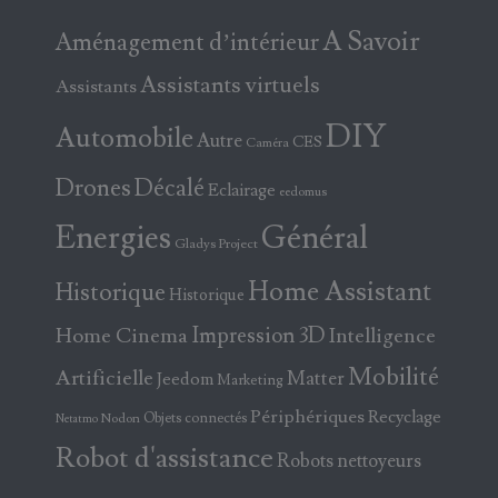
A Savoir
Aménagement d’intérieur
Assistants virtuels
Assistants
DIY
Automobile
Autre
CES
Caméra
Drones
Décalé
Eclairage
eedomus
Energies
Général
Gladys Project
Home Assistant
Historique
Historique
Home Cinema
Impression 3D
Intelligence
Mobilité
Artificielle
Matter
Jeedom
Marketing
Périphériques
Recyclage
Objets connectés
Nodon
Netatmo
Robot d'assistance
Robots nettoyeurs