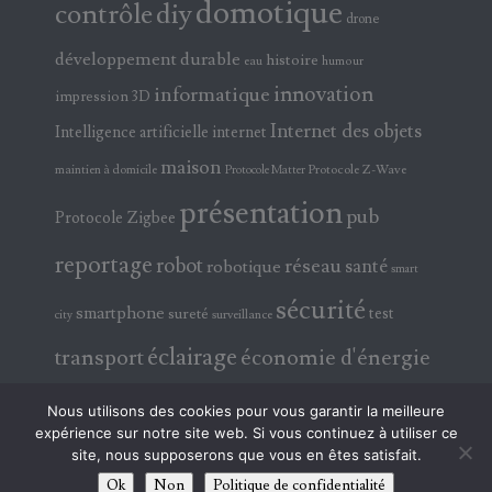
domotique
contrôle
diy
drone
développement durable
histoire
eau
humour
innovation
informatique
impression 3D
Internet des objets
Intelligence artificielle
internet
maison
maintien à domicile
Protocole Z-Wave
Protocole Matter
présentation
pub
Protocole Zigbee
reportage
robot
réseau
santé
robotique
smart
sécurité
smartphone
test
sureté
surveillance
city
éclairage
transport
économie d'énergie
électricité
électronique
Nous utilisons des cookies pour vous garantir la meilleure
expérience sur notre site web. Si vous continuez à utiliser ce
site, nous supposerons que vous en êtes satisfait.
Ok
Non
Politique de confidentialité