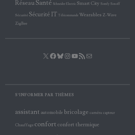
Santé
Réseau
Smart City
Somfy
Sonoff
Schneider Electric
Sécurité IT
Wearables
Z-Wave
Sécurité
Télécommande
ZigBee
X
Facebook
Bluesky
Instagram
YouTube
Flux RSS
E-mail
S’INFORMER PAR THÈMES
assistant
bricolage
automobile
caméra
capteur
confort
confort thermique
Chauffage