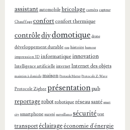
assistant
bricolage
automobile
caméra
capteur
confort
confort thermique
Chauffage
domotique
contrôle
diy
drone
développement durable
histoire
eau
humour
innovation
informatique
impression 3D
Internet des objets
Intelligence artificielle
internet
maison
maintien à domicile
Protocole Z-Wave
Protocole Matter
présentation
pub
Protocole Zigbee
reportage
robot
réseau
santé
robotique
smart
sécurité
smartphone
test
sureté
surveillance
city
éclairage
transport
économie d'énergie