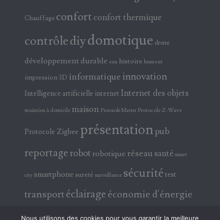
confort
confort thermique
Chauffage
domotique
contrôle
diy
drone
développement durable
histoire
eau
humour
innovation
informatique
impression 3D
Internet des objets
Intelligence artificielle
internet
maison
maintien à domicile
Protocole Z-Wave
Protocole Matter
présentation
pub
Protocole Zigbee
reportage
robot
réseau
santé
robotique
smart
sécurité
smartphone
test
sureté
surveillance
city
éclairage
transport
économie d'énergie
électricité
électronique
Nous utilisons des cookies pour vous garantir la meilleure