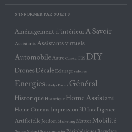
S’INFORMER PAR SUJETS
A Savoir
Aménagement d’intérieur
Assistants virtuels
Assistants
DIY
Automobile
Autre
CES
Caméra
Drones
Décalé
Eclairage
eedomus
Energies
Général
Gladys Project
Home Assistant
Historique
Historique
Home Cinema
Impression 3D
Intelligence
Mobilité
Artificielle
Matter
Jeedom
Marketing
Périphériques
Recyclage
Objets connectés
Nodon
Netatmo