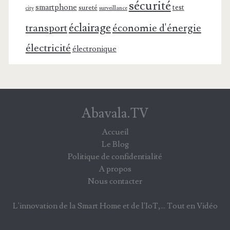
sécurité
smartphone
test
sureté
surveillance
city
éclairage
transport
économie d'énergie
électricité
électronique
Abavala.TV
Accueil
Le Blog
Politique de confidentialité
A propos
Nous contacter
L'innovation de la Smart Home et de l'IoT,... Tout en Vidéo