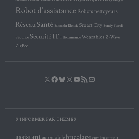
Robot d'assistance
Robots nettoyeurs
Santé
Réseau
Smart City
Somfy
Sonoff
Schneider Electric
Sécurité IT
Wearables
Z-Wave
Sécurité
Télécommande
ZigBee
X
Facebook
Bluesky
Instagram
YouTube
Flux RSS
E-mail
S’INFORMER PAR THÈMES
assistant
bricolage
automobile
caméra
capteur