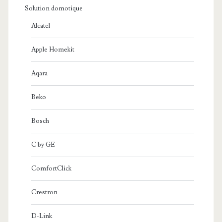
Solution domotique
Alcatel
Apple Homekit
Aqara
Beko
Bosch
C by GE
ComfortClick
Crestron
D-Link