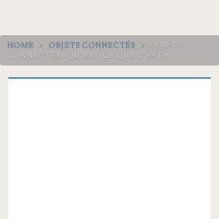
HOME
>
OBJETS CONNECTÉS
>
OBJETS
CONNECTÉS : QU’EST-CE QUE C’EST ?