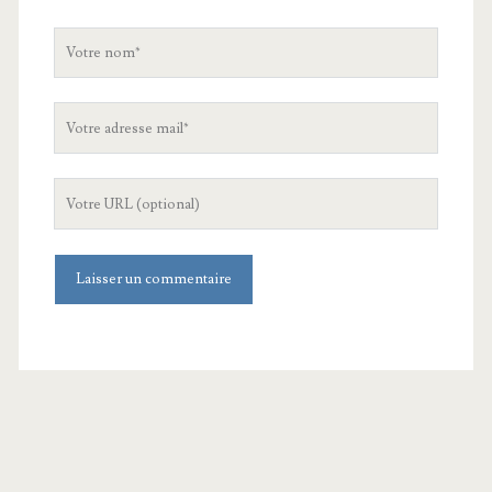
Votre
nom
Votre
adresse
mail
L'URL
de
votre
site