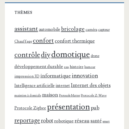
THÈMES
assistant
bricolage
automobile
caméra
capteur
confort
confort thermique
Chauffage
domotique
contrôle
diy
drone
développement durable
histoire
eau
humour
innovation
informatique
impression 3D
Internet des objets
Intelligence artificielle
internet
maison
maintien à domicile
Protocole Z-Wave
Protocole Matter
présentation
pub
Protocole Zigbee
reportage
robot
réseau
santé
robotique
smart