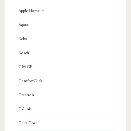
Apple Homekit
Aqara
Beko
Bosch
C by GE
ComfortClick
Crestron
D-Link
Delta Dore