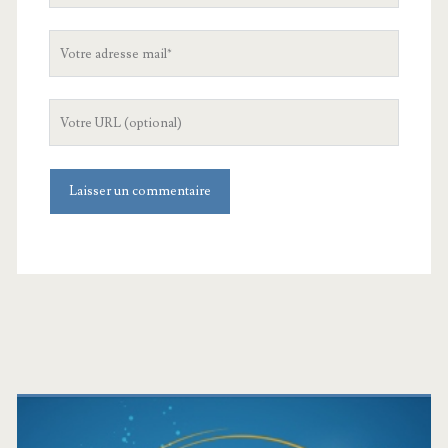
Votre
adresse
mail
L'URL
de
votre
site
Barre
latérale