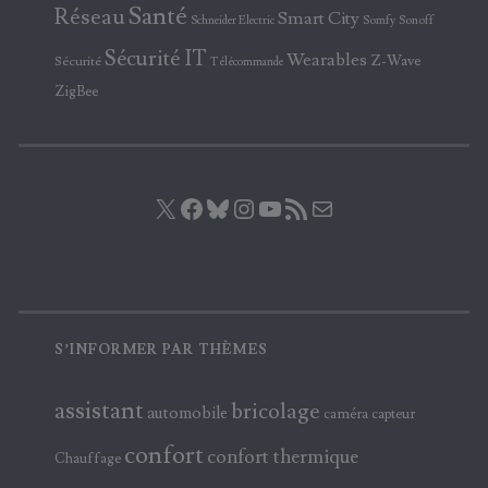
Santé
Réseau
Smart City
Somfy
Sonoff
Schneider Electric
Sécurité IT
Wearables
Z-Wave
Sécurité
Télécommande
ZigBee
X
Facebook
Bluesky
Instagram
YouTube
Flux RSS
E-mail
S’INFORMER PAR THÈMES
assistant
bricolage
automobile
caméra
capteur
confort
confort thermique
Chauffage