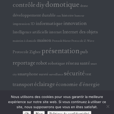
domotique
contrôle
diy
drone
développement durable
histoire
eau
humour
innovation
informatique
impression 3D
Internet des objets
Intelligence artificielle
internet
maison
maintien à domicile
Protocole Z-Wave
Protocole Matter
présentation
pub
Protocole Zigbee
reportage
robot
réseau
santé
robotique
smart
sécurité
smartphone
test
sureté
surveillance
city
éclairage
transport
économie d'énergie
électricité
électronique
Nous utilisons des cookies pour vous garantir la meilleure
expérience sur notre site web. Si vous continuez à utiliser ce
site, nous supposerons que vous en êtes satisfait.