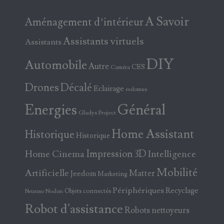
A Savoir
Aménagement d’intérieur
Assistants virtuels
Assistants
DIY
Automobile
Autre
CES
Caméra
Drones
Décalé
Eclairage
eedomus
Energies
Général
Gladys Project
Home Assistant
Historique
Historique
Home Cinema
Impression 3D
Intelligence
Mobilité
Artificielle
Matter
Jeedom
Marketing
Périphériques
Recyclage
Objets connectés
Nodon
Netatmo
Robot d'assistance
Robots nettoyeurs