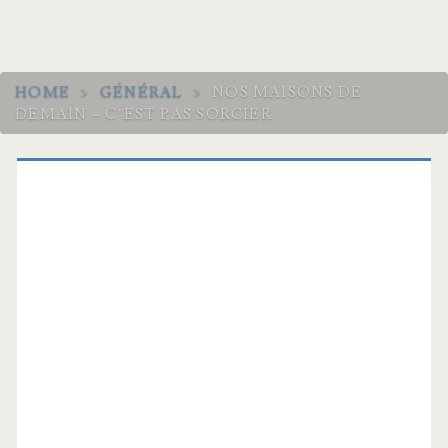
HOME
>
GÉNÉRAL
>
NOS MAISONS DE
DEMAIN – C’EST PAS SORCIER