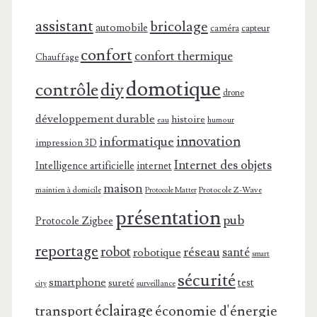
assistant
bricolage
automobile
caméra
capteur
confort
confort thermique
Chauffage
domotique
contrôle
diy
drone
développement durable
histoire
eau
humour
innovation
informatique
impression 3D
Internet des objets
Intelligence artificielle
internet
maison
maintien à domicile
Protocole Z-Wave
Protocole Matter
présentation
pub
Protocole Zigbee
reportage
robot
réseau
santé
robotique
smart
sécurité
smartphone
test
sureté
surveillance
city
éclairage
transport
économie d'énergie