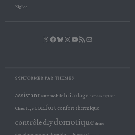
ZigBee
X
Facebook
Bluesky
Instagram
YouTube
Flux RSS
E-mail
S’INFORMER PAR THÈMES
assistant
bricolage
automobile
caméra
capteur
confort
confort thermique
Chauffage
domotique
contrôle
diy
drone
développement durable
histoire