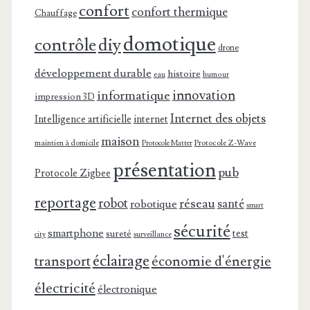
confort
confort thermique
Chauffage
domotique
contrôle
diy
drone
développement durable
histoire
eau
humour
innovation
informatique
impression 3D
Internet des objets
Intelligence artificielle
internet
maison
maintien à domicile
Protocole Z-Wave
Protocole Matter
présentation
pub
Protocole Zigbee
reportage
robot
réseau
santé
robotique
smart
sécurité
smartphone
test
sureté
surveillance
city
éclairage
transport
économie d'énergie
électricité
électronique