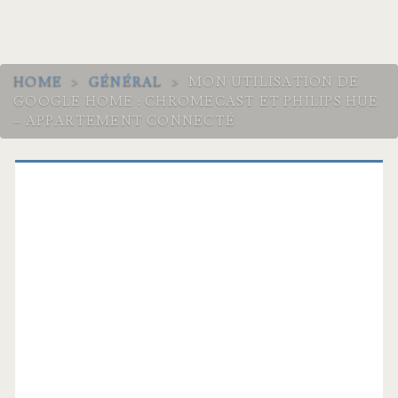
HOME
>
GÉNÉRAL
>
MON UTILISATION DE
GOOGLE HOME : CHROMECAST ET PHILIPS HUE
– APPARTEMENT CONNECTÉ