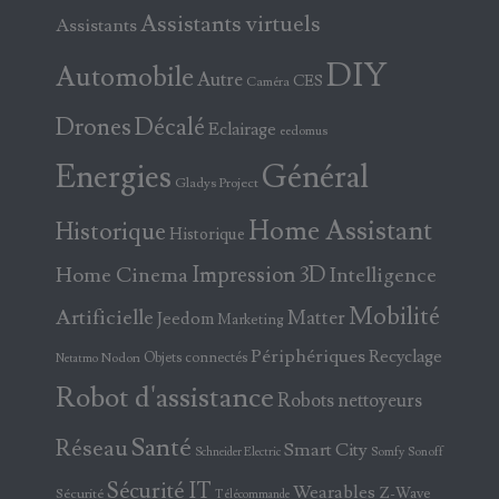
Assistants virtuels
Assistants
DIY
Automobile
Autre
CES
Caméra
Drones
Décalé
Eclairage
eedomus
Energies
Général
Gladys Project
Home Assistant
Historique
Historique
Home Cinema
Impression 3D
Intelligence
Mobilité
Artificielle
Matter
Jeedom
Marketing
Périphériques
Recyclage
Objets connectés
Nodon
Netatmo
Robot d'assistance
Robots nettoyeurs
Santé
Réseau
Smart City
Somfy
Sonoff
Schneider Electric
Sécurité IT
Wearables
Z-Wave
Sécurité
Télécommande