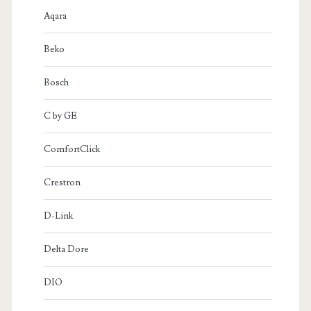
Aqara
Beko
Bosch
C by GE
ComfortClick
Crestron
D-Link
Delta Dore
DIO