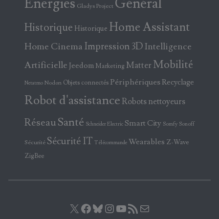
Energies
Général
Gladys Project
Home Assistant
Historique
Historique
Home Cinema
Impression 3D
Intelligence
Mobilité
Artificielle
Matter
Jeedom
Marketing
Périphériques
Recyclage
Objets connectés
Nodon
Netatmo
Robot d'assistance
Robots nettoyeurs
Santé
Réseau
Smart City
Somfy
Sonoff
Schneider Electric
Sécurité IT
Wearables
Z-Wave
Sécurité
Télécommande
ZigBee
X
Facebook
Bluesky
Instagram
YouTube
Flux RSS
E-mail