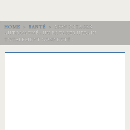
HOME
>
SANTÉ
>
MON POTAGER
AUTOMATISÉ : UN POTAGER URBAIN
TOTALEMENT CONNECTÉ !