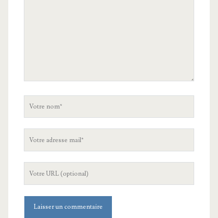
Votre
nom
Votre
adresse
mail
L'URL
de
votre
site