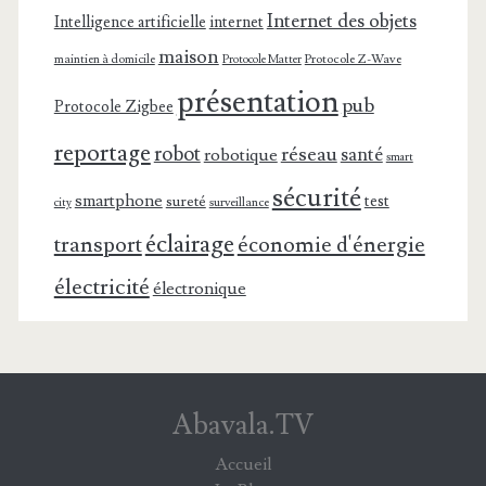
Internet des objets
Intelligence artificielle
internet
maison
maintien à domicile
Protocole Z-Wave
Protocole Matter
présentation
pub
Protocole Zigbee
reportage
robot
réseau
santé
robotique
smart
sécurité
smartphone
test
sureté
surveillance
city
éclairage
transport
économie d'énergie
électricité
électronique
Abavala.TV
Accueil