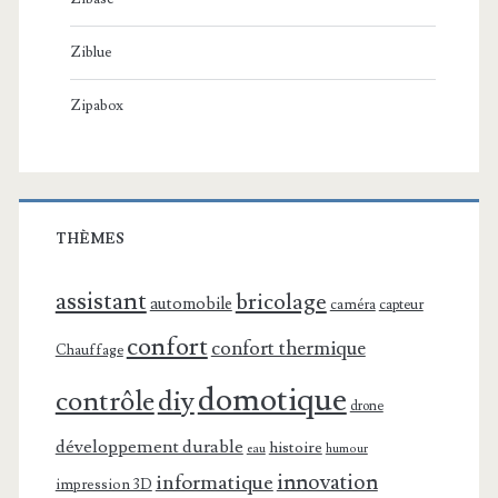
Ziblue
Zipabox
THÈMES
assistant
bricolage
automobile
caméra
capteur
confort
confort thermique
Chauffage
domotique
contrôle
diy
drone
développement durable
histoire
eau
humour
innovation
informatique
impression 3D