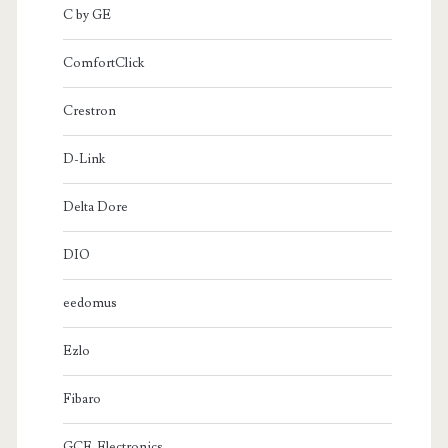
C by GE
ComfortClick
Crestron
D-Link
Delta Dore
DIO
eedomus
Ezlo
Fibaro
GCE-Electronics