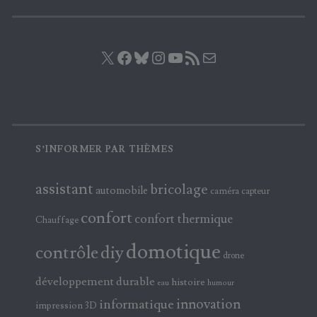
X
Facebook
Bluesky
Instagram
YouTube
Flux RSS
E-mail
S’INFORMER PAR THÈMES
assistant
bricolage
automobile
caméra
capteur
confort
confort thermique
Chauffage
domotique
contrôle
diy
drone
développement durable
histoire
eau
humour
innovation
informatique
impression 3D