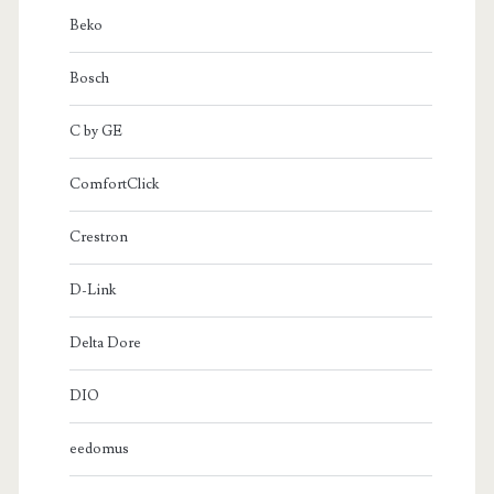
Beko
Bosch
C by GE
ComfortClick
Crestron
D-Link
Delta Dore
DIO
eedomus