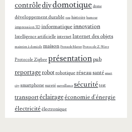
domotique
contrôle
diy
drone
développement durable
histoire
eau
humour
innovation
informatique
impression 3D
Internet des objets
Intelligence artificielle
internet
maison
maintien à domicile
Protocole Z-Wave
Protocole Matter
présentation
pub
Protocole Zigbee
reportage
robot
réseau
santé
robotique
smart
sécurité
smartphone
test
sureté
surveillance
city
éclairage
transport
économie d'énergie
électricité
électronique