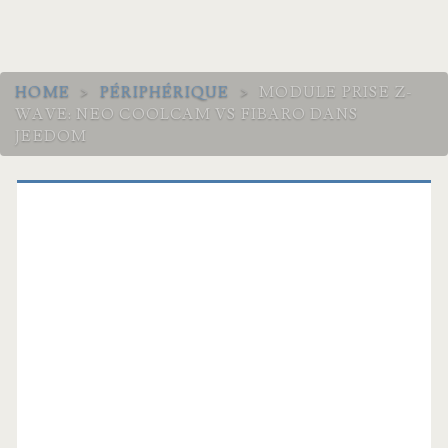
HOME
>
PÉRIPHÉRIQUE
>
MODULE PRISE Z-
WAVE: NEO COOLCAM VS FIBARO DANS
JEEDOM