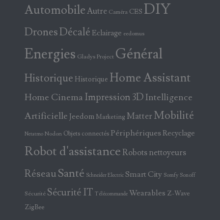
DIY
Automobile
Autre
CES
Caméra
Drones
Décalé
Eclairage
eedomus
Energies
Général
Gladys Project
Home Assistant
Historique
Historique
Home Cinema
Impression 3D
Intelligence
Mobilité
Artificielle
Matter
Jeedom
Marketing
Périphériques
Recyclage
Objets connectés
Nodon
Netatmo
Robot d'assistance
Robots nettoyeurs
Santé
Réseau
Smart City
Somfy
Sonoff
Schneider Electric
Sécurité IT
Wearables
Z-Wave
Sécurité
Télécommande
ZigBee