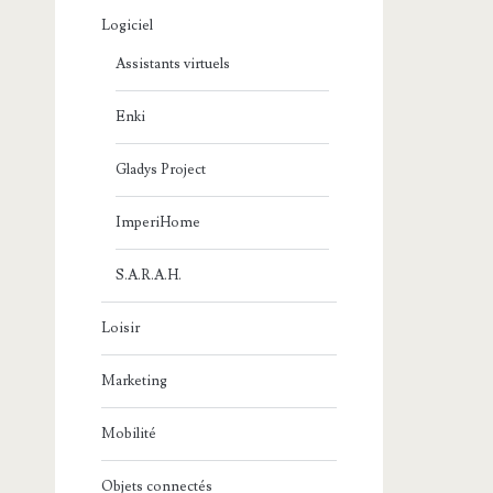
Logiciel
Assistants virtuels
Enki
Gladys Project
ImperiHome
S.A.R.A.H.
Loisir
Marketing
Mobilité
Objets connectés