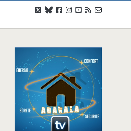
twitter
bluesky
facebook
instagram
youtube
rss
email-
form
Barre
latérale
principale