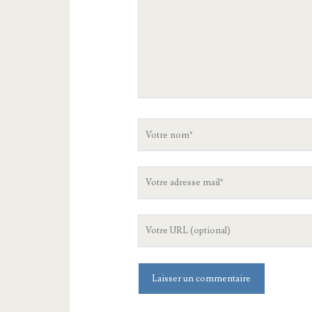
Votre
nom
Votre
adresse
mail
L'URL
de
votre
site