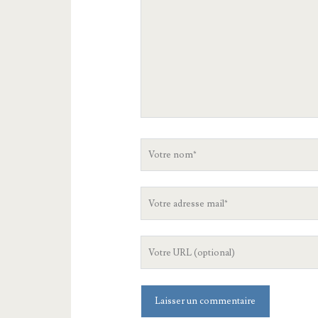
Votre
nom
Votre
adresse
mail
L'URL
de
votre
site