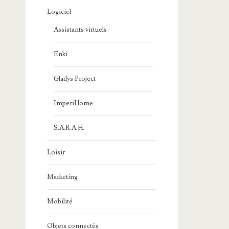
Logiciel
Assistants virtuels
Enki
Gladys Project
ImperiHome
S.A.R.A.H.
Loisir
Marketing
Mobilité
Objets connectés