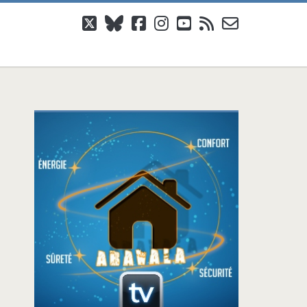
twitter
bluesky
facebook
instagram
youtube
rss
email-
form
Barre
latérale
principale