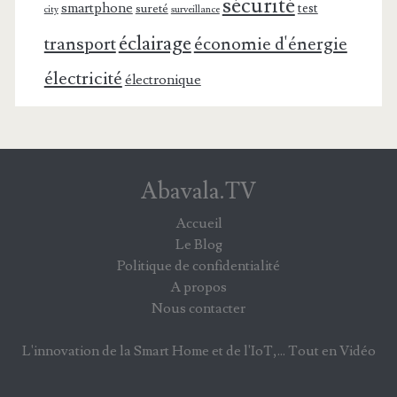
sécurité
smartphone
test
sureté
surveillance
city
éclairage
transport
économie d'énergie
électricité
électronique
Abavala.TV
Accueil
Le Blog
Politique de confidentialité
A propos
Nous contacter
L'innovation de la Smart Home et de l'IoT,... Tout en Vidéo