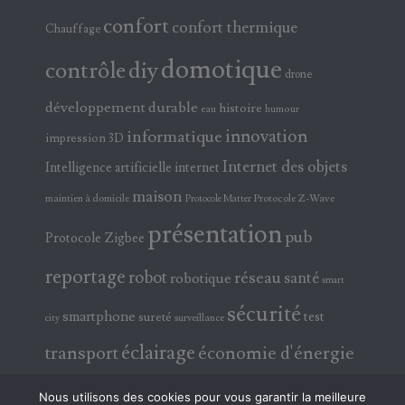
confort
confort thermique
Chauffage
domotique
contrôle
diy
drone
développement durable
histoire
eau
humour
innovation
informatique
impression 3D
Internet des objets
Intelligence artificielle
internet
maison
maintien à domicile
Protocole Z-Wave
Protocole Matter
présentation
pub
Protocole Zigbee
reportage
robot
réseau
santé
robotique
smart
sécurité
smartphone
test
sureté
surveillance
city
éclairage
transport
économie d'énergie
électricité
électronique
Nous utilisons des cookies pour vous garantir la meilleure