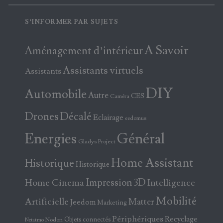
S’INFORMER PAR SUJETS
A Savoir
Aménagement d’intérieur
Assistants virtuels
Assistants
DIY
Automobile
Autre
CES
Caméra
Drones
Décalé
Eclairage
eedomus
Energies
Général
Gladys Project
Home Assistant
Historique
Historique
Home Cinema
Impression 3D
Intelligence
Mobilité
Artificielle
Matter
Jeedom
Marketing
Périphériques
Recyclage
Objets connectés
Nodon
Netatmo