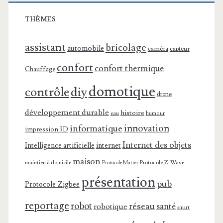
THÈMES
assistant
bricolage
automobile
caméra
capteur
confort
confort thermique
Chauffage
domotique
contrôle
diy
drone
développement durable
histoire
eau
humour
innovation
informatique
impression 3D
Internet des objets
Intelligence artificielle
internet
maison
maintien à domicile
Protocole Z-Wave
Protocole Matter
présentation
pub
Protocole Zigbee
reportage
robot
réseau
santé
robotique
smart