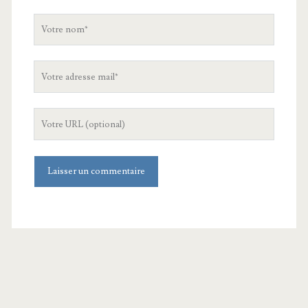
Votre
nom
Votre
adresse
mail
L'URL
de
votre
site