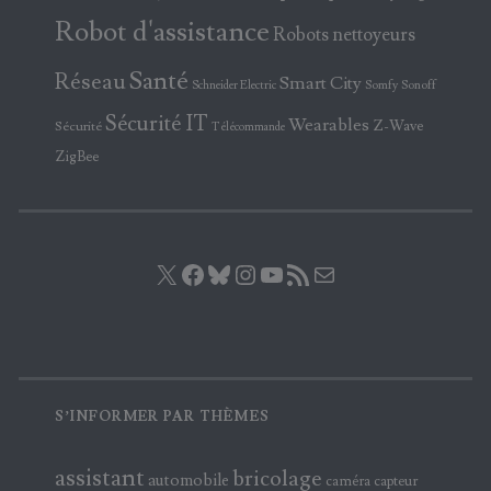
Robot d'assistance
Robots nettoyeurs
Santé
Réseau
Smart City
Somfy
Sonoff
Schneider Electric
Sécurité IT
Wearables
Z-Wave
Sécurité
Télécommande
ZigBee
X
Facebook
Bluesky
Instagram
YouTube
Flux RSS
E-mail
S’INFORMER PAR THÈMES
assistant
bricolage
automobile
caméra
capteur