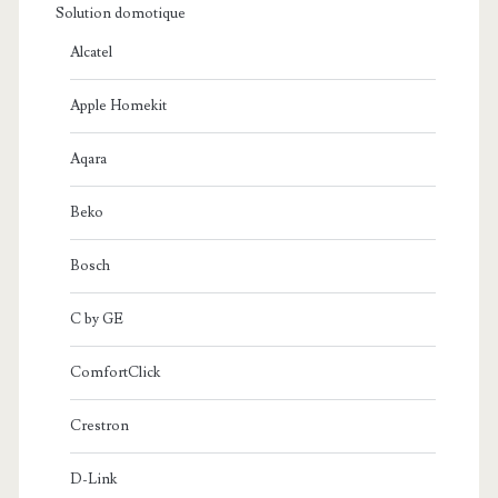
Solution domotique
Alcatel
Apple Homekit
Aqara
Beko
Bosch
C by GE
ComfortClick
Crestron
D-Link