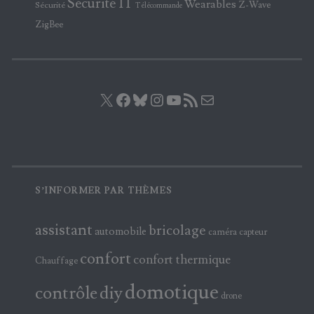
Sécurité IT
Wearables
Z-Wave
Sécurité
Télécommande
ZigBee
X
Facebook
Bluesky
Instagram
YouTube
Flux RSS
E-mail
S’INFORMER PAR THÈMES
assistant
bricolage
automobile
caméra
capteur
confort
confort thermique
Chauffage
domotique
contrôle
diy
drone