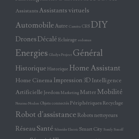
Assistants virtuels
Assistants
DIY
Automobile
Autre
CES
Caméra
Drones
Décalé
Eclairage
eedomus
Energies
Général
Gladys Project
Home Assistant
Historique
Historique
Home Cinema
Impression 3D
Intelligence
Mobilité
Artificielle
Matter
Jeedom
Marketing
Périphériques
Recyclage
Objets connectés
Nodon
Netatmo
Robot d'assistance
Robots nettoyeurs
Santé
Réseau
Smart City
Somfy
Sonoff
Schneider Electric