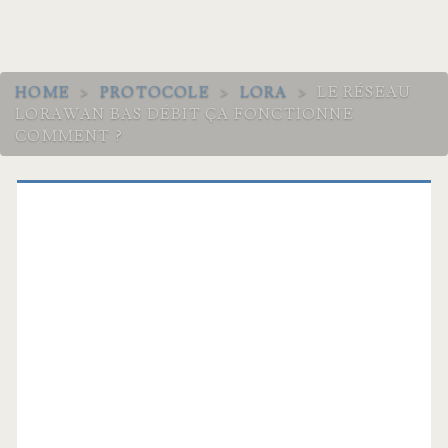
HOME
>
PROTOCOLE
>
LORA
>
LE RÉSEAU
LORAWAN BAS DÉBIT ÇA FONCTIONNE
COMMENT ?