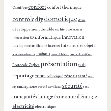
confort
confort thermique
Chauffage
domotique
contrôle
diy
drone
développement durable
histoire
eau
humour
innovation
informatique
impression 3D
Internet des objets
Intelligence artificielle
internet
maison
maintien à domicile
Protocole Z-Wave
Protocole Matter
présentation
pub
Protocole Zigbee
reportage
robot
réseau
santé
robotique
smart
sécurité
smartphone
test
sureté
surveillance
city
éclairage
transport
économie d'énergie
électricité
électronique