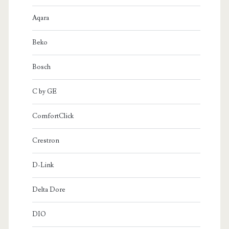
Aqara
Beko
Bosch
C by GE
ComfortClick
Crestron
D-Link
Delta Dore
DIO