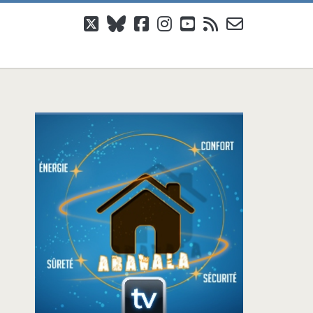
twitter
bluesky
facebook
instagram
youtube
rss
email-
form
Barre
latérale
principale