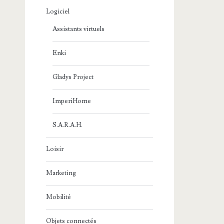
Logiciel
Assistants virtuels
Enki
Gladys Project
ImperiHome
S.A.R.A.H.
Loisir
Marketing
Mobilité
Objets connectés