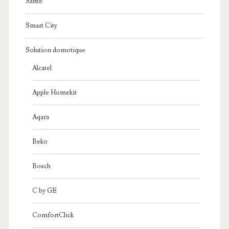
Santé
Smart City
Solution domotique
Alcatel
Apple Homekit
Aqara
Beko
Bosch
C by GE
ComfortClick