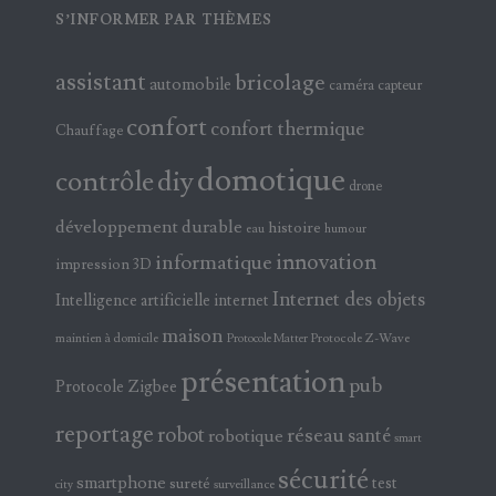
S’INFORMER PAR THÈMES
assistant
bricolage
automobile
caméra
capteur
confort
confort thermique
Chauffage
domotique
contrôle
diy
drone
développement durable
histoire
eau
humour
innovation
informatique
impression 3D
Internet des objets
Intelligence artificielle
internet
maison
maintien à domicile
Protocole Z-Wave
Protocole Matter
présentation
pub
Protocole Zigbee
reportage
robot
réseau
santé
robotique
smart
sécurité
smartphone
test
sureté
surveillance
city