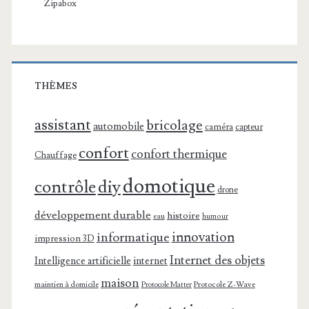
Zipabox
THÈMES
assistant
bricolage
automobile
caméra
capteur
confort
confort thermique
Chauffage
domotique
contrôle
diy
drone
développement durable
histoire
eau
humour
innovation
informatique
impression 3D
Internet des objets
Intelligence artificielle
internet
maison
maintien à domicile
Protocole Z-Wave
Protocole Matter