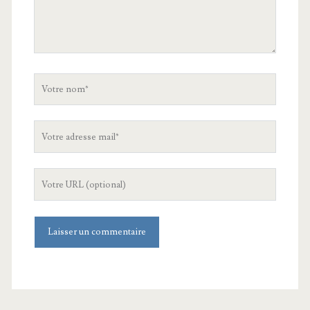
Votre
nom
Votre
adresse
mail
L'URL
de
votre
site