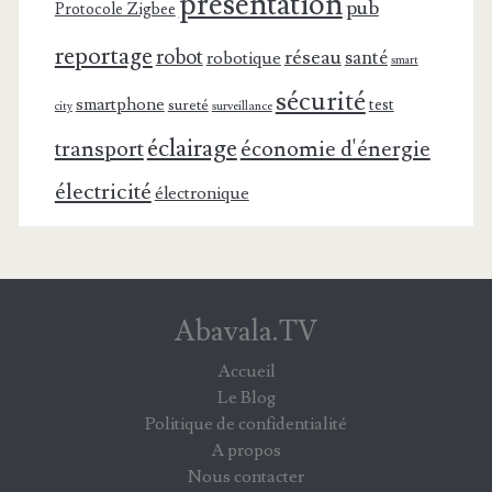
présentation
pub
Protocole Zigbee
reportage
robot
réseau
santé
robotique
smart
sécurité
smartphone
test
sureté
surveillance
city
éclairage
transport
économie d'énergie
électricité
électronique
Abavala.TV
Accueil
Le Blog
Politique de confidentialité
A propos
Nous contacter