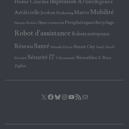
Home Cinema
Impression 3D
Intelligence
Mobilité
Artificielle
Matter
Jeedom
Marketing
Périphériques
Recyclage
Objets connectés
Nodon
Netatmo
Robot d'assistance
Robots nettoyeurs
Santé
Réseau
Smart City
Somfy
Sonoff
Schneider Electric
Sécurité IT
Wearables
Z-Wave
Sécurité
Télécommande
ZigBee
X
Facebook
Bluesky
Instagram
YouTube
Flux RSS
E-mail