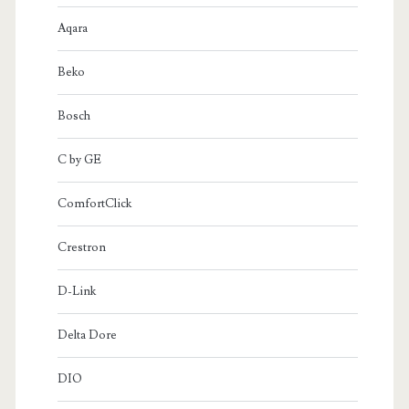
Aqara
Beko
Bosch
C by GE
ComfortClick
Crestron
D-Link
Delta Dore
DIO