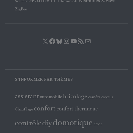
Sécurité IT
Wearables
Z-Wave
Sécurité
Télécommande
ZigBee
X
Facebook
Bluesky
Instagram
YouTube
Flux RSS
E-mail
S’INFORMER PAR THÈMES
assistant
bricolage
automobile
caméra
capteur
confort
confort thermique
Chauffage
domotique
contrôle
diy
drone