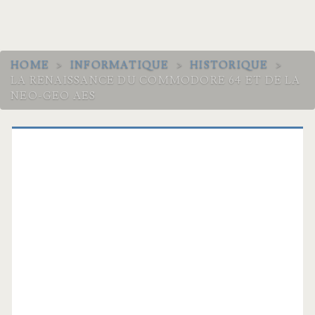
HOME
>
INFORMATIQUE
>
HISTORIQUE
>
LA RENAISSANCE DU COMMODORE 64 ET DE LA
NEO-GEO AES