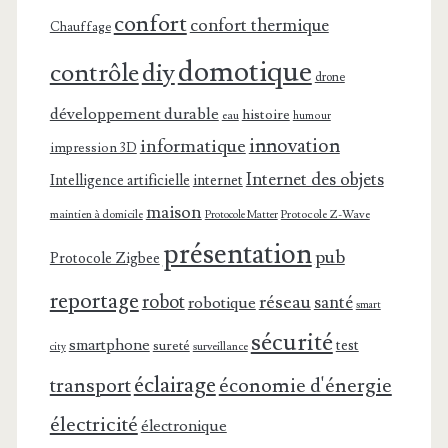
confort
confort thermique
Chauffage
domotique
contrôle
diy
drone
développement durable
histoire
eau
humour
innovation
informatique
impression 3D
Internet des objets
Intelligence artificielle
internet
maison
maintien à domicile
Protocole Z-Wave
Protocole Matter
présentation
pub
Protocole Zigbee
reportage
robot
réseau
santé
robotique
smart
sécurité
smartphone
test
sureté
surveillance
city
éclairage
transport
économie d'énergie
électricité
électronique