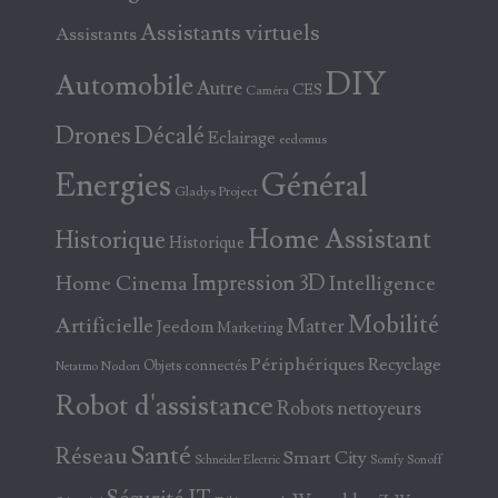
Assistants virtuels
Assistants
DIY
Automobile
Autre
CES
Caméra
Drones
Décalé
Eclairage
eedomus
Energies
Général
Gladys Project
Home Assistant
Historique
Historique
Home Cinema
Impression 3D
Intelligence
Mobilité
Artificielle
Matter
Jeedom
Marketing
Périphériques
Recyclage
Objets connectés
Nodon
Netatmo
Robot d'assistance
Robots nettoyeurs
Santé
Réseau
Smart City
Somfy
Sonoff
Schneider Electric