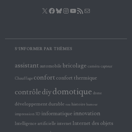
X
Facebook
Bluesky
Instagram
YouTube
Flux RSS
E-mail
S’INFORMER PAR THÈMES
assistant
bricolage
automobile
caméra
capteur
confort
confort thermique
Chauffage
domotique
contrôle
diy
drone
développement durable
histoire
eau
humour
innovation
informatique
impression 3D
Internet des objets
Intelligence artificielle
internet