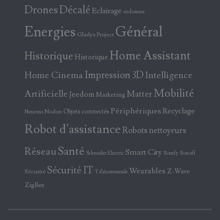
Drones
Décalé
Eclairage
eedomus
Energies
Général
Gladys Project
Home Assistant
Historique
Historique
Home Cinema
Impression 3D
Intelligence
Mobilité
Artificielle
Matter
Jeedom
Marketing
Périphériques
Recyclage
Objets connectés
Nodon
Netatmo
Robot d'assistance
Robots nettoyeurs
Santé
Réseau
Smart City
Somfy
Sonoff
Schneider Electric
Sécurité IT
Wearables
Z-Wave
Sécurité
Télécommande
ZigBee