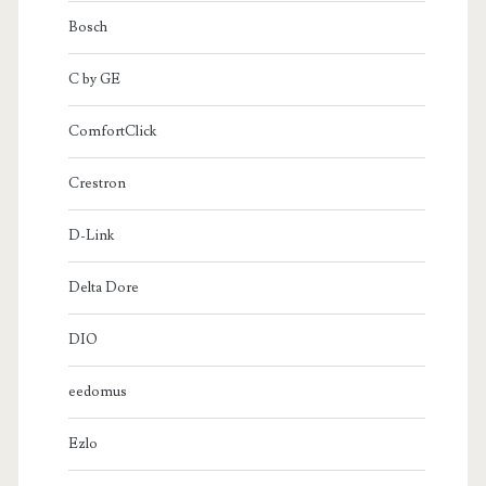
Bosch
C by GE
ComfortClick
Crestron
D-Link
Delta Dore
DIO
eedomus
Ezlo