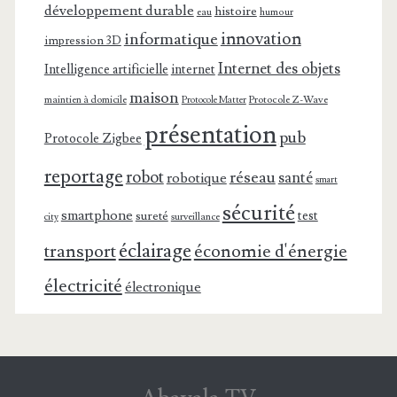
développement durable
histoire
eau
humour
innovation
informatique
impression 3D
Internet des objets
Intelligence artificielle
internet
maison
maintien à domicile
Protocole Z-Wave
Protocole Matter
présentation
pub
Protocole Zigbee
reportage
robot
réseau
santé
robotique
smart
sécurité
smartphone
test
sureté
surveillance
city
éclairage
transport
économie d'énergie
électricité
électronique