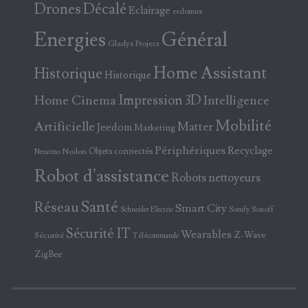
Drones
Décalé
Eclairage
eedomus
Energies
Général
Gladys Project
Home Assistant
Historique
Historique
Home Cinema
Impression 3D
Intelligence
Mobilité
Artificielle
Matter
Jeedom
Marketing
Périphériques
Recyclage
Objets connectés
Nodon
Netatmo
Robot d'assistance
Robots nettoyeurs
Santé
Réseau
Smart City
Somfy
Sonoff
Schneider Electric
Sécurité IT
Wearables
Z-Wave
Sécurité
Télécommande
ZigBee