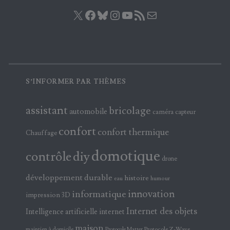
X
Facebook
Bluesky
Instagram
YouTube
Flux RSS
E-mail
S’INFORMER PAR THÈMES
assistant
bricolage
automobile
caméra
capteur
confort
confort thermique
Chauffage
domotique
contrôle
diy
drone
développement durable
histoire
eau
humour
innovation
informatique
impression 3D
Internet des objets
Intelligence artificielle
internet
maison
maintien à domicile
Protocole Z-Wave
Protocole Matter