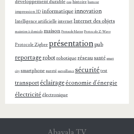
développement durable
histoire
eau
humour
innovation
informatique
impression 3D
Internet des objets
Intelligence artificielle
internet
maison
maintien à domicile
Protocole Z-Wave
Protocole Matter
présentation
pub
Protocole Zigbee
reportage
robot
réseau
santé
robotique
smart
sécurité
smartphone
test
sureté
surveillance
city
éclairage
transport
économie d'énergie
électricité
électronique
Abavala.TV