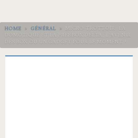
HOME
>
GÉNÉRAL
>
MICRO-TROTTOIR : LA
DOMOTIQUE ET LA FREEBOX DELTA, L’AVENIR
DES BOX OU UN GADGET POUR LE MOMENT ?