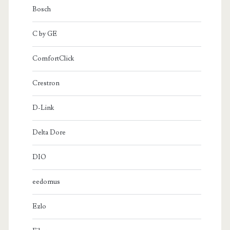
Bosch
C by GE
ComfortClick
Crestron
D-Link
Delta Dore
DIO
eedomus
Ezlo