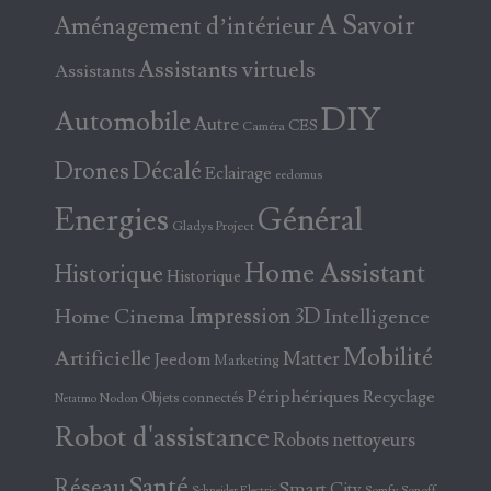
A Savoir
Aménagement d’intérieur
Assistants virtuels
Assistants
DIY
Automobile
Autre
CES
Caméra
Drones
Décalé
Eclairage
eedomus
Energies
Général
Gladys Project
Home Assistant
Historique
Historique
Home Cinema
Impression 3D
Intelligence
Mobilité
Artificielle
Matter
Jeedom
Marketing
Périphériques
Recyclage
Objets connectés
Nodon
Netatmo
Robot d'assistance
Robots nettoyeurs
Santé
Réseau
Smart City
Somfy
Sonoff