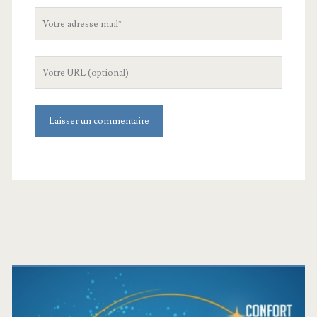
Votre
adresse
mail
L'URL
de
votre
site
Barre
latérale