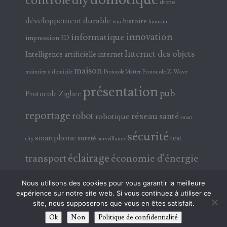
contrôle
diy
drone
développement durable
histoire
eau
humour
innovation
informatique
impression 3D
Internet des objets
Intelligence artificielle
internet
maison
maintien à domicile
Protocole Z-Wave
Protocole Matter
présentation
pub
Protocole Zigbee
reportage
robot
réseau
santé
robotique
smart
sécurité
smartphone
test
sureté
surveillance
city
éclairage
transport
économie d'énergie
électricité
électronique
Nous utilisons des cookies pour vous garantir la meilleure
expérience sur notre site web. Si vous continuez à utiliser ce
site, nous supposerons que vous en êtes satisfait.
Ok
Non
Politique de confidentialité
© 2026 ABAVALATV !!! TOUS DROITS RÉSERVÉS