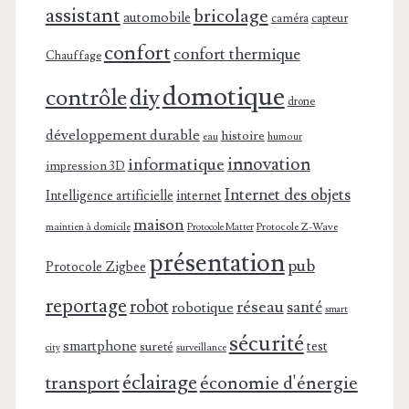
assistant
bricolage
automobile
caméra
capteur
confort
confort thermique
Chauffage
domotique
contrôle
diy
drone
développement durable
histoire
eau
humour
innovation
informatique
impression 3D
Internet des objets
Intelligence artificielle
internet
maison
maintien à domicile
Protocole Z-Wave
Protocole Matter
présentation
pub
Protocole Zigbee
reportage
robot
réseau
santé
robotique
smart
sécurité
smartphone
test
sureté
surveillance
city
éclairage
transport
économie d'énergie