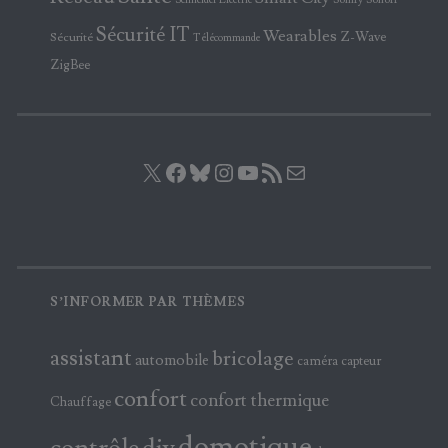
Schneider Electric
Sécurité IT
Wearables
Z-Wave
Sécurité
Télécommande
ZigBee
X
Facebook
Bluesky
Instagram
YouTube
Flux RSS
E-mail
S’INFORMER PAR THÈMES
assistant
bricolage
automobile
caméra
capteur
confort
confort thermique
Chauffage
domotique