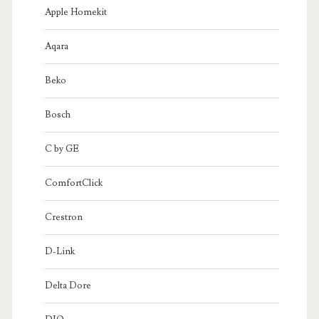
Apple Homekit
Aqara
Beko
Bosch
C by GE
ComfortClick
Crestron
D-Link
Delta Dore