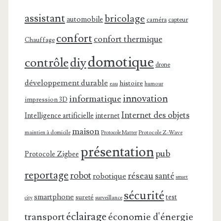
assistant
bricolage
automobile
caméra
capteur
confort
confort thermique
Chauffage
domotique
contrôle
diy
drone
développement durable
histoire
eau
humour
innovation
informatique
impression 3D
Internet des objets
Intelligence artificielle
internet
maison
maintien à domicile
Protocole Z-Wave
Protocole Matter
présentation
pub
Protocole Zigbee
reportage
robot
réseau
santé
robotique
smart
sécurité
smartphone
test
sureté
surveillance
city
éclairage
transport
économie d'énergie