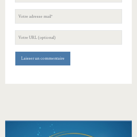
Votre
adresse
mail
L'URL
de
votre
site
Barre
latérale