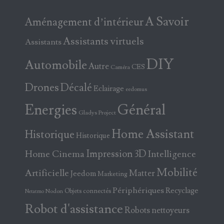
A Savoir
Aménagement d’intérieur
Assistants virtuels
Assistants
DIY
Automobile
Autre
CES
Caméra
Drones
Décalé
Eclairage
eedomus
Energies
Général
Gladys Project
Home Assistant
Historique
Historique
Home Cinema
Impression 3D
Intelligence
Mobilité
Artificielle
Matter
Jeedom
Marketing
Périphériques
Recyclage
Objets connectés
Nodon
Netatmo
Robot d'assistance
Robots nettoyeurs