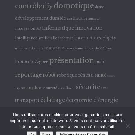
domotique
contrôle
diy
drone
développement durable
histoire
eau
humour
innovation
informatique
impression 3D
Internet des objets
Intelligence artificielle
internet
maison
maintien à domicile
Protocole Z-Wave
Protocole Matter
présentation
pub
Protocole Zigbee
reportage
robot
réseau
santé
robotique
smart
sécurité
smartphone
test
sureté
surveillance
city
éclairage
transport
économie d'énergie
électricité
électronique
Nous utilisons des cookies pour vous garantir la meilleure
expérience sur notre site web. Si vous continuez à utiliser ce
site, nous supposerons que vous en êtes satisfait.