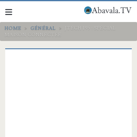
HOME
>
GÉNÉRAL
>
JTECH 195 : SPÉCIAL
MAISON CONNECTÉE