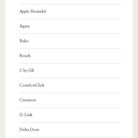
Apple Homekit
Aqara
Beko
Bosch
C by GE
ComfortClick
Crestron
D-Link
Delta Dore