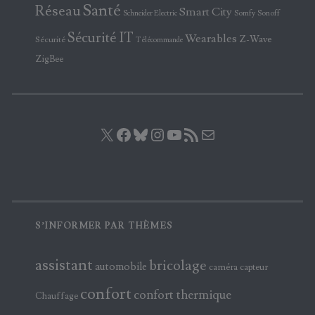
Santé
Réseau
Smart City
Somfy
Sonoff
Schneider Electric
Sécurité IT
Wearables
Z-Wave
Sécurité
Télécommande
ZigBee
X
Facebook
Bluesky
Instagram
YouTube
Flux RSS
E-mail
S’INFORMER PAR THÈMES
assistant
bricolage
automobile
caméra
capteur
confort
confort thermique
Chauffage