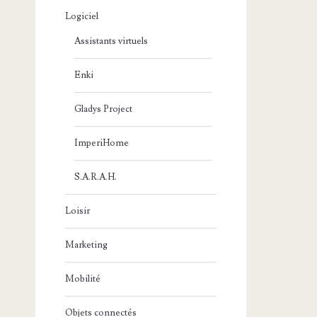
Logiciel
Assistants virtuels
Enki
Gladys Project
ImperiHome
S.A.R.A.H.
Loisir
Marketing
Mobilité
Objets connectés