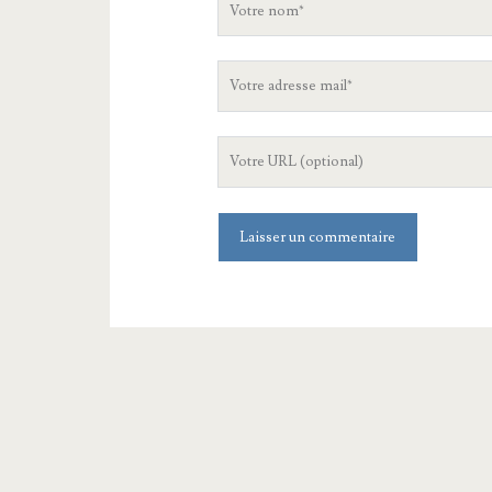
nom
Votre
adresse
mail
L'URL
de
votre
site