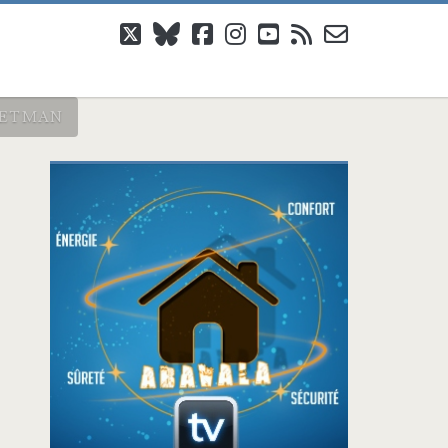
twitter
bluesky
facebook
instagram
youtube
rss
email-
form
 JETMAN
Barre
latérale
principale