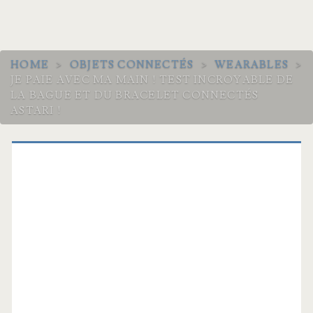
HOME
>
OBJETS CONNECTÉS
>
WEARABLES
>
JE PAIE AVEC MA MAIN ! TEST INCROYABLE DE
LA BAGUE ET DU BRACELET CONNECTÉS
ASTARI !