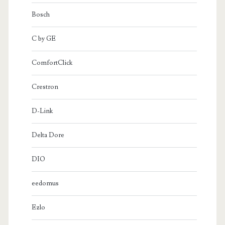
Bosch
C by GE
ComfortClick
Crestron
D-Link
Delta Dore
DIO
eedomus
Ezlo