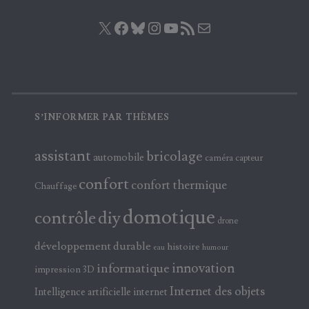
X
Facebook
Bluesky
Instagram
YouTube
Flux RSS
E-mail
S’INFORMER PAR THÈMES
assistant
bricolage
automobile
caméra
capteur
confort
confort thermique
Chauffage
domotique
contrôle
diy
drone
développement durable
histoire
eau
humour
innovation
informatique
impression 3D
Internet des objets
Intelligence artificielle
internet