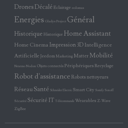
Drones
Décalé
Eclairage
eedomus
Energies
Général
Gladys Project
Home Assistant
Historique
Historique
Home Cinema
Impression 3D
Intelligence
Mobilité
Artificielle
Matter
Jeedom
Marketing
Périphériques
Recyclage
Objets connectés
Nodon
Netatmo
Robot d'assistance
Robots nettoyeurs
Santé
Réseau
Smart City
Somfy
Sonoff
Schneider Electric
Sécurité IT
Wearables
Z-Wave
Sécurité
Télécommande
ZigBee