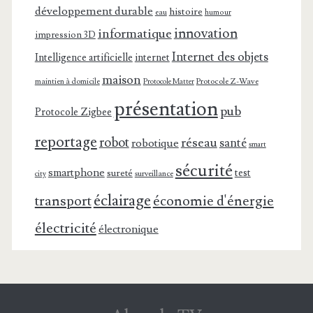
développement durable
histoire
eau
humour
innovation
informatique
impression 3D
Internet des objets
Intelligence artificielle
internet
maison
maintien à domicile
Protocole Z-Wave
Protocole Matter
présentation
pub
Protocole Zigbee
reportage
robot
réseau
santé
robotique
smart
sécurité
smartphone
test
sureté
surveillance
city
éclairage
transport
économie d'énergie
électricité
électronique