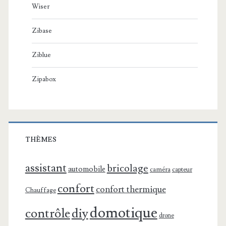
Wiser
Zibase
Ziblue
Zipabox
THÈMES
assistant
bricolage
automobile
caméra
capteur
confort
confort thermique
Chauffage
domotique
contrôle
diy
drone