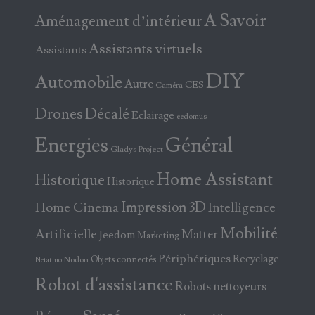
A Savoir
Aménagement d’intérieur
Assistants virtuels
Assistants
DIY
Automobile
Autre
CES
Caméra
Drones
Décalé
Eclairage
eedomus
Energies
Général
Gladys Project
Home Assistant
Historique
Historique
Home Cinema
Impression 3D
Intelligence
Mobilité
Artificielle
Matter
Jeedom
Marketing
Périphériques
Recyclage
Objets connectés
Nodon
Netatmo
Robot d'assistance
Robots nettoyeurs