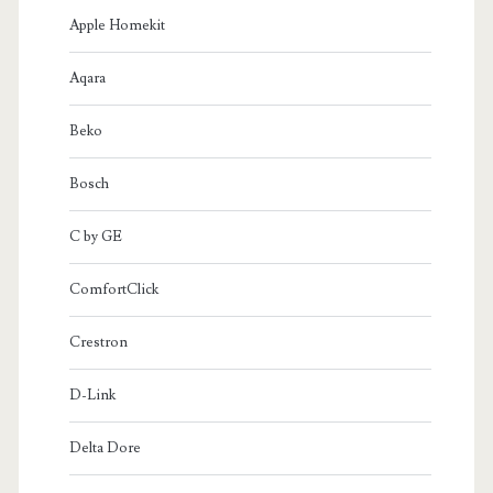
Apple Homekit
Aqara
Beko
Bosch
C by GE
ComfortClick
Crestron
D-Link
Delta Dore