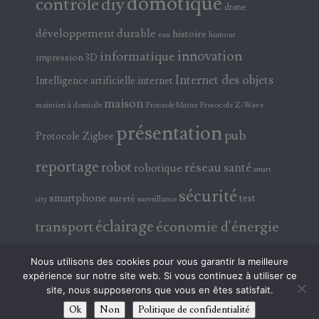
domotique
contrôle
diy
drone
développement durable
histoire
eau
humour
innovation
informatique
impression 3D
Internet des objets
Intelligence artificielle
internet
maison
maintien à domicile
Protocole Z-Wave
Protocole Matter
présentation
pub
Protocole Zigbee
reportage
robot
réseau
santé
robotique
smart
sécurité
smartphone
test
sureté
surveillance
city
éclairage
transport
économie d'énergie
électricité
électronique
Nous utilisons des cookies pour vous garantir la meilleure
expérience sur notre site web. Si vous continuez à utiliser ce
site, nous supposerons que vous en êtes satisfait.
Ok
Non
Politique de confidentialité
© 2026 ABAVALATV !!! TOUS DROITS RÉSERVÉS