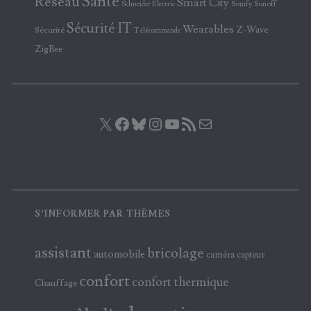
Santé
Réseau
Smart City
Somfy
Sonoff
Schneider Electric
Sécurité IT
Wearables
Z-Wave
Sécurité
Télécommande
ZigBee
X
Facebook
Bluesky
Instagram
YouTube
Flux RSS
E-mail
S’INFORMER PAR THÈMES
assistant
bricolage
automobile
caméra
capteur
confort
confort thermique
Chauffage