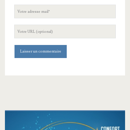
Votre
adresse
mail
L'URL
de
votre
site
Barre
latérale