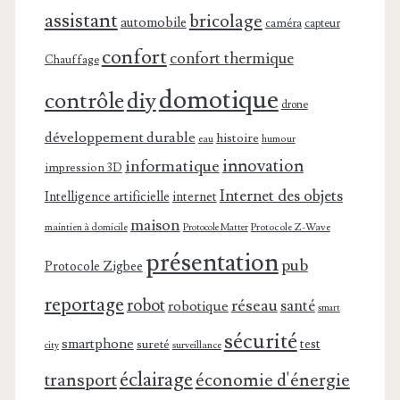
assistant
bricolage
automobile
caméra
capteur
confort
confort thermique
Chauffage
domotique
contrôle
diy
drone
développement durable
histoire
eau
humour
innovation
informatique
impression 3D
Internet des objets
Intelligence artificielle
internet
maison
maintien à domicile
Protocole Z-Wave
Protocole Matter
présentation
pub
Protocole Zigbee
reportage
robot
réseau
santé
robotique
smart
sécurité
smartphone
test
sureté
surveillance
city
éclairage
transport
économie d'énergie