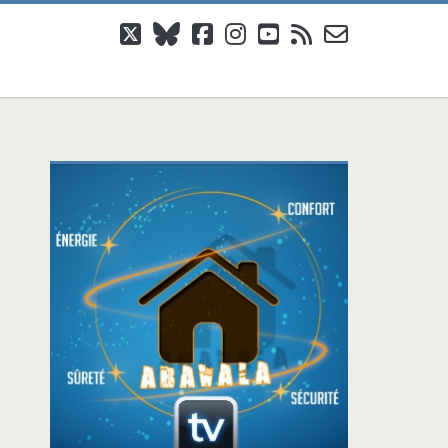
twitter
bluesky
facebook
instagram
youtube
rss
email-
form
Barre
latérale
principale