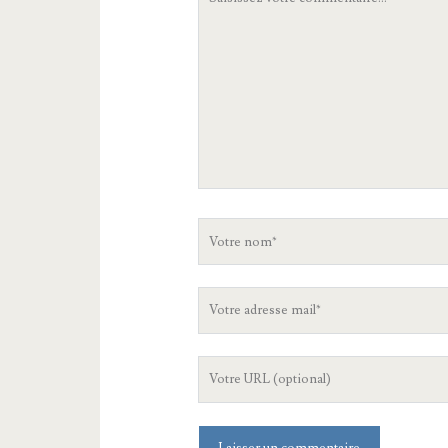
commentaire
Votre
nom
Votre
adresse
mail
L'URL
de
votre
site