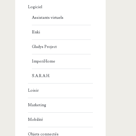
Logiciel
Assistants virtuels
Enki
Gladys Project
ImperiHome
S.A.R.A.H.
Loisir
Marketing
Mobilité
Objets connectés