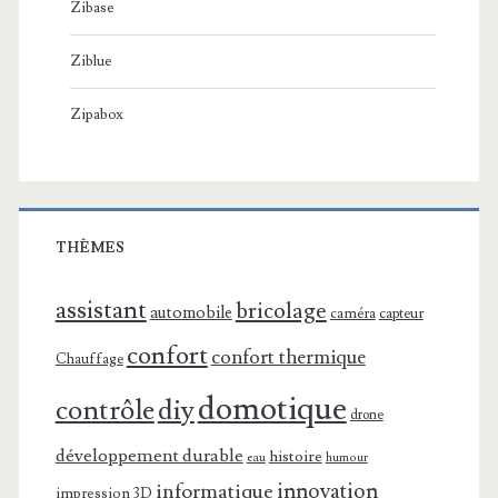
Zibase
Ziblue
Zipabox
THÈMES
assistant
bricolage
automobile
caméra
capteur
confort
confort thermique
Chauffage
domotique
contrôle
diy
drone
développement durable
histoire
eau
humour
innovation
informatique
impression 3D