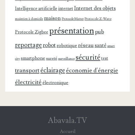
Internet des objets
Intelligence artificielle
internet
maison
maintien à domicile
Protocole Z-Wave
Protocole Matter
présentation
pub
Protocole Zigbee
reportage
robot
réseau
santé
robotique
smart
sécurité
smartphone
test
sureté
surveillance
city
éclairage
transport
économie d'énergie
électricité
électronique
Abavala.TV
Accueil