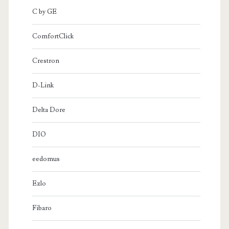
C by GE
ComfortClick
Crestron
D-Link
Delta Dore
DIO
eedomus
Ezlo
Fibaro