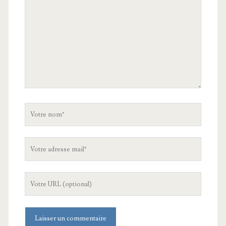
Votre
nom
Votre
adresse
mail
L'URL
de
votre
site