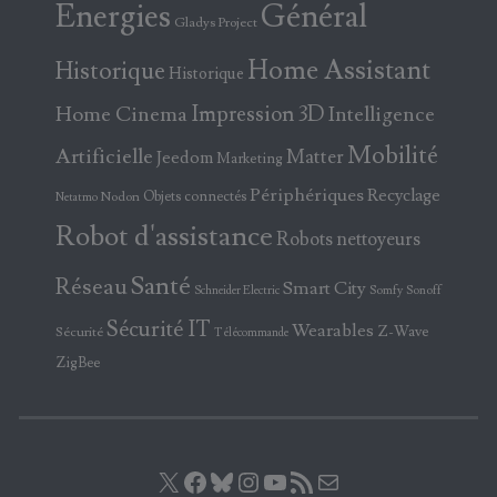
Energies
Général
Gladys Project
Home Assistant
Historique
Historique
Home Cinema
Impression 3D
Intelligence
Mobilité
Artificielle
Matter
Jeedom
Marketing
Périphériques
Recyclage
Objets connectés
Nodon
Netatmo
Robot d'assistance
Robots nettoyeurs
Santé
Réseau
Smart City
Somfy
Sonoff
Schneider Electric
Sécurité IT
Wearables
Z-Wave
Sécurité
Télécommande
ZigBee
X
Facebook
Bluesky
Instagram
YouTube
Flux RSS
E-mail