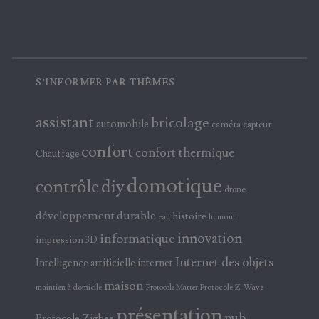
S’INFORMER PAR THÈMES
assistant
bricolage
automobile
caméra
capteur
confort
confort thermique
Chauffage
domotique
contrôle
diy
drone
développement durable
histoire
eau
humour
innovation
informatique
impression 3D
Internet des objets
Intelligence artificielle
internet
maison
maintien à domicile
Protocole Z-Wave
Protocole Matter
présentation
pub
Protocole Zigbee