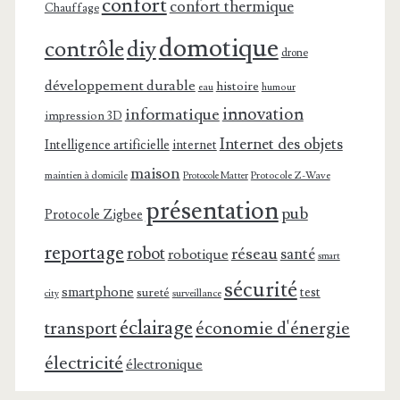
confort
confort thermique
Chauffage
domotique
contrôle
diy
drone
développement durable
histoire
eau
humour
innovation
informatique
impression 3D
Internet des objets
Intelligence artificielle
internet
maison
maintien à domicile
Protocole Z-Wave
Protocole Matter
présentation
pub
Protocole Zigbee
reportage
robot
réseau
santé
robotique
smart
sécurité
smartphone
test
sureté
surveillance
city
éclairage
transport
économie d'énergie
électricité
électronique