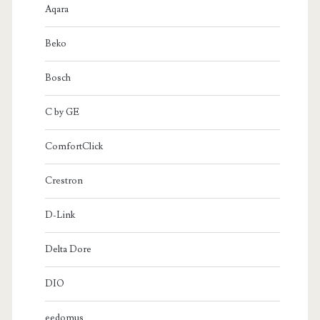
Aqara
Beko
Bosch
C by GE
ComfortClick
Crestron
D-Link
Delta Dore
DIO
eedomus