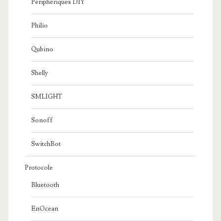
Périphériques DIY
Philio
Qubino
Shelly
SMLIGHT
Sonoff
SwitchBot
Protocole
Bluetooth
EnOcean