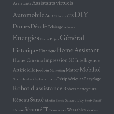
Assistants virtuels
Assistants
DIY
Automobile
Autre
CES
Caméra
Drones
Décalé
Eclairage
eedomus
Energies
Général
Gladys Project
Home Assistant
Historique
Historique
Home Cinema
Impression 3D
Intelligence
Mobilité
Artificielle
Matter
Jeedom
Marketing
Périphériques
Recyclage
Objets connectés
Nodon
Netatmo
Robot d'assistance
Robots nettoyeurs
Santé
Réseau
Smart City
Somfy
Sonoff
Schneider Electric
Sécurité IT
Wearables
Z-Wave
Sécurité
Télécommande