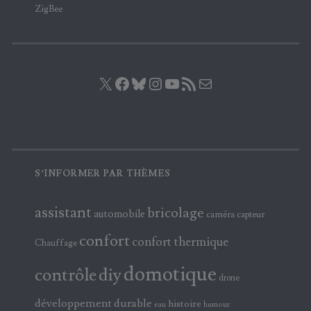
ZigBee
X
Facebook
Bluesky
Instagram
YouTube
Flux RSS
E-mail
S’INFORMER PAR THÈMES
assistant
bricolage
automobile
caméra
capteur
confort
confort thermique
Chauffage
domotique
contrôle
diy
drone
développement durable
histoire
eau
humour