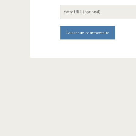
mail
L'URL
de
votre
site