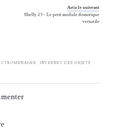
Article suivrant
Shelly 2.5 – Le petit module domotique
r
versatile
RCTROMÉNAGER
INTERNET DES OBJETS
ommenter
re