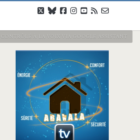
twitter
bluesky
facebook
instagram
youtube
rss
email-
form
ONTRÔLÉ À LA VOIX VIA GOOGLE ASSISTANT
Barre
latérale
principale