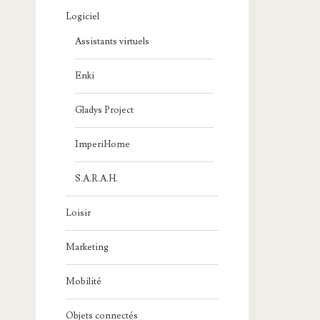
Logiciel
Assistants virtuels
Enki
Gladys Project
ImperiHome
S.A.R.A.H.
Loisir
Marketing
Mobilité
Objets connectés