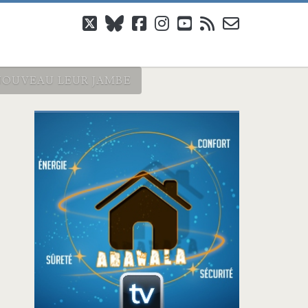
twitter
bluesky
facebook
instagram
youtube
rss
email-
form
NOUVEAU LEUR JAMBE
Barre
latérale
principale