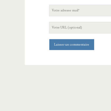
Votre
adresse
mail
L'URL
de
votre
site