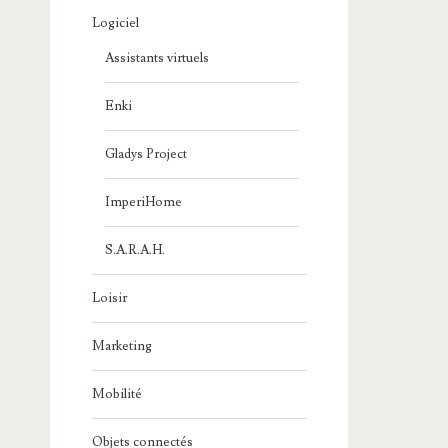
Logiciel
Assistants virtuels
Enki
Gladys Project
ImperiHome
S.A.R.A.H.
Loisir
Marketing
Mobilité
Objets connectés