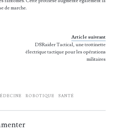
es fantômes. Cette prothèse augmente également la
sse de marche.
Article suivrant
DSRaider Tactical, une trottinette
électrique tactique pour les opérations
militaires
ÉDECINE
ROBOTIQUE
SANTÉ
ommenter