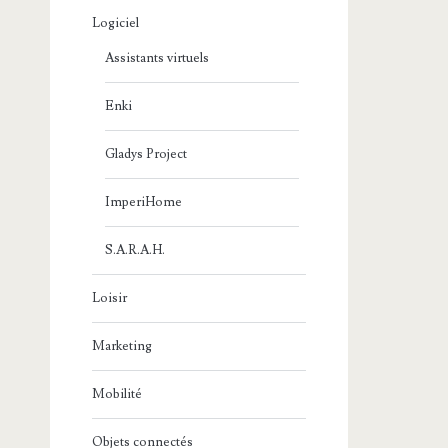
Logiciel
Assistants virtuels
Enki
Gladys Project
ImperiHome
S.A.R.A.H.
Loisir
Marketing
Mobilité
Objets connectés