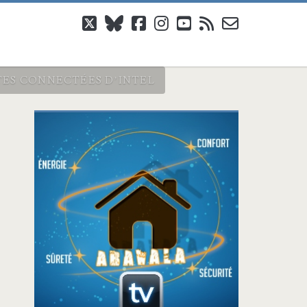
twitter
bluesky
facebook
instagram
youtube
rss
email-
form
TES CONNECTÉES D’INTEL
Barre
latérale
principale