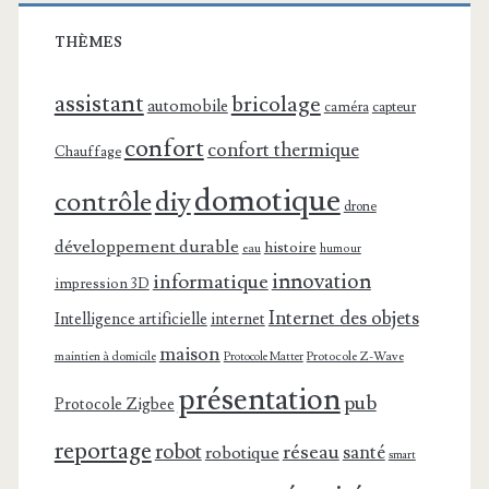
THÈMES
assistant
bricolage
automobile
caméra
capteur
confort
confort thermique
Chauffage
domotique
contrôle
diy
drone
développement durable
histoire
eau
humour
innovation
informatique
impression 3D
Internet des objets
Intelligence artificielle
internet
maison
maintien à domicile
Protocole Z-Wave
Protocole Matter
présentation
pub
Protocole Zigbee
reportage
robot
réseau
santé
robotique
smart