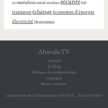
sécurité
smartphone
test
sureté
surveillance
city
éclairage
transport
économie d'énergie
électricité
électronique
Abavala.TV
Accueil
Le Blog
Politique de confidentialité
A propos
Nous contacter
L'innovation de la Smart Home et de l'IoT,... Tout en Vidéo