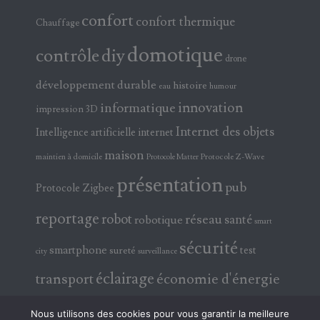
confort
confort thermique
Chauffage
domotique
contrôle
diy
drone
développement durable
histoire
eau
humour
innovation
informatique
impression 3D
Internet des objets
Intelligence artificielle
internet
maison
maintien à domicile
Protocole Z-Wave
Protocole Matter
présentation
pub
Protocole Zigbee
reportage
robot
réseau
santé
robotique
smart
sécurité
smartphone
test
sureté
surveillance
city
éclairage
transport
économie d'énergie
électricité
électronique
Nous utilisons des cookies pour vous garantir la meilleure