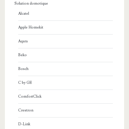
Solution domotique
Alcatel
Apple Homekit
Aqara
Beko
Bosch
C by GE
ComfortClick
Crestron
D-Link