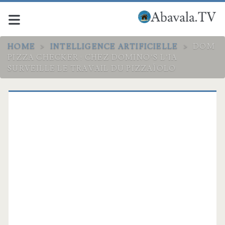
HOME
>
INTELLIGENCE ARTIFICIELLE
>
DOM
PIZZA CHECKER : CHEZ DOMINO’S L’IA
SURVEILLE LE TRAVAIL DU PIZZAÏOLO