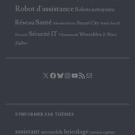
Robot d'assistance
Robots nettoyeurs
Santé
Réseau
Smart City
Somfy
Sonoff
Schneider Electric
Sécurité IT
Wearables
Z-Wave
Sécurité
Télécommande
ZigBee
X
Facebook
Bluesky
Instagram
YouTube
Flux RSS
E-mail
S’INFORMER PAR THÈMES
assistant
bricolage
automobile
caméra
capteur