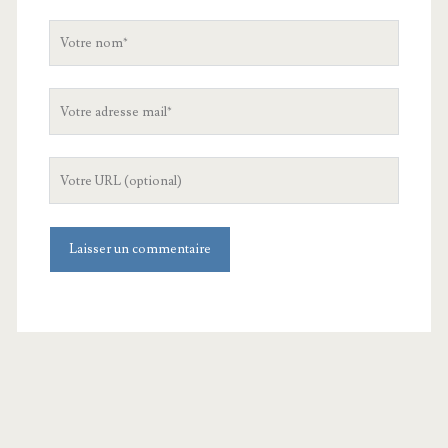
Votre
nom
Votre
adresse
mail
L'URL
de
votre
site