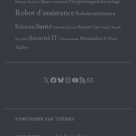
Périphériques
Recyclage
Objets connectés
Nodon
Netatmo
Robot d'assistance
Robots nettoyeurs
Santé
Réseau
Smart City
Somfy
Sonoff
Schneider Electric
Sécurité IT
Wearables
Z-Wave
Sécurité
Télécommande
ZigBee
X
Facebook
Bluesky
Instagram
YouTube
Flux RSS
E-mail
S’INFORMER PAR THÈMES