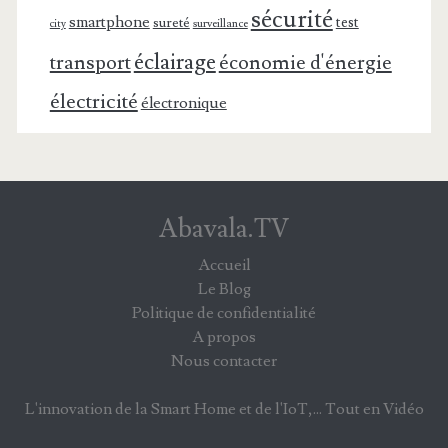
sécurité
smartphone
test
sureté
surveillance
city
éclairage
transport
économie d'énergie
électricité
électronique
Abavala.TV
Accueil
Le Blog
Politique de confidentialité
A propos
Nous contacter
L'innovation de la Smart Home et de l'IoT,... Tout en Vidéo