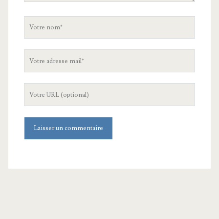
Votre
nom
Votre
adresse
mail
L'URL
de
votre
site