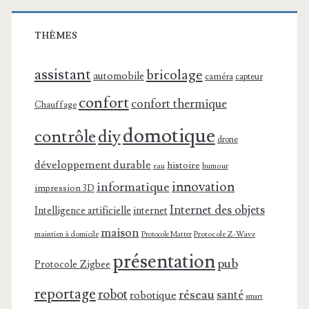
THÈMES
assistant
bricolage
automobile
caméra
capteur
confort
confort thermique
Chauffage
domotique
contrôle
diy
drone
développement durable
histoire
eau
humour
innovation
informatique
impression 3D
Internet des objets
Intelligence artificielle
internet
maison
maintien à domicile
Protocole Z-Wave
Protocole Matter
présentation
pub
Protocole Zigbee
reportage
robot
réseau
santé
robotique
smart