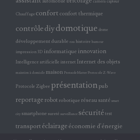
assistant
bricolage
automobile
caméra
capteur
confort
confort thermique
Chauffage
domotique
contrôle
diy
drone
développement durable
histoire
eau
humour
innovation
informatique
impression 3D
Internet des objets
Intelligence artificielle
internet
maison
maintien à domicile
Protocole Z-Wave
Protocole Matter
présentation
pub
Protocole Zigbee
reportage
robot
réseau
santé
robotique
smart
sécurité
smartphone
test
sureté
surveillance
city
éclairage
transport
économie d'énergie
électricité
électronique