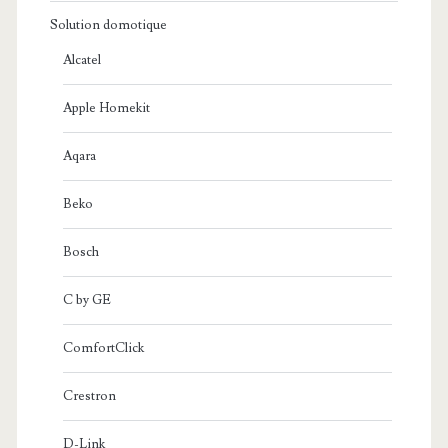
Solution domotique
Alcatel
Apple Homekit
Aqara
Beko
Bosch
C by GE
ComfortClick
Crestron
D-Link