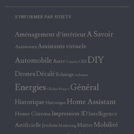
S’INFORMER PAR SUJETS
A Savoir
Aménagement d’intérieur
Assistants virtuels
Assistants
DIY
Automobile
Autre
CES
Caméra
Drones
Décalé
Eclairage
eedomus
Energies
Général
Gladys Project
Home Assistant
Historique
Historique
Home Cinema
Impression 3D
Intelligence
Mobilité
Artificielle
Matter
Jeedom
Marketing