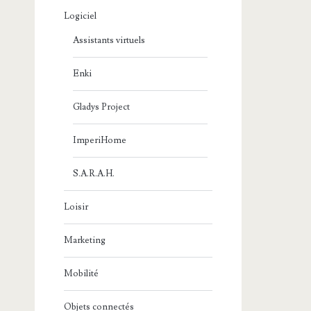
Logiciel
Assistants virtuels
Enki
Gladys Project
ImperiHome
S.A.R.A.H.
Loisir
Marketing
Mobilité
Objets connectés