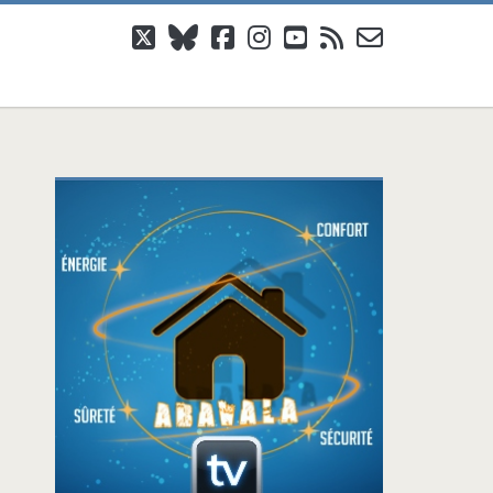
twitter
bluesky
facebook
instagram
youtube
rss
email-
form
Barre
latérale
principale