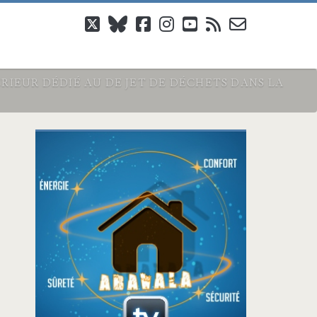
twitter
bluesky
facebook
instagram
youtube
rss
email-
form
EUR DÉDIÉ AU DE JET DE DÉCHETS DANS LA
Barre
latérale
principale