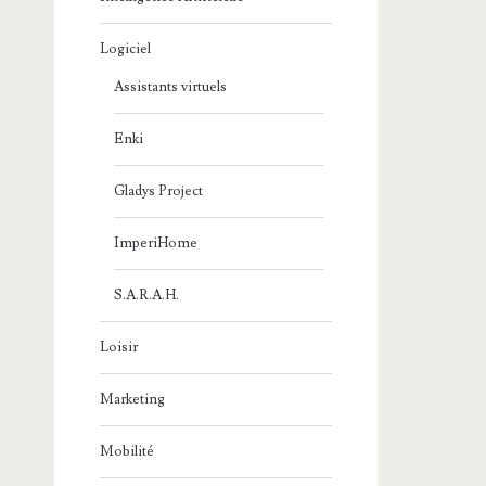
Logiciel
Assistants virtuels
Enki
Gladys Project
ImperiHome
S.A.R.A.H.
Loisir
Marketing
Mobilité