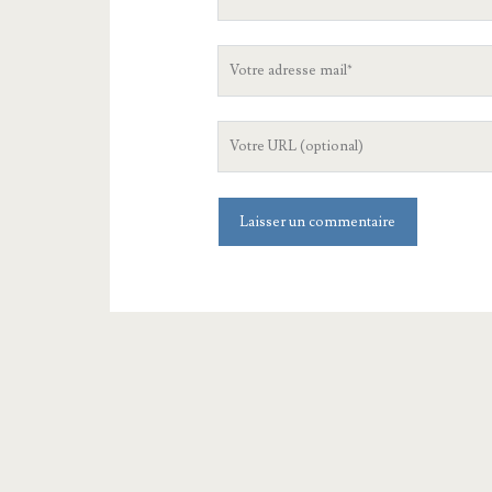
nom
Votre
adresse
mail
L'URL
de
votre
site