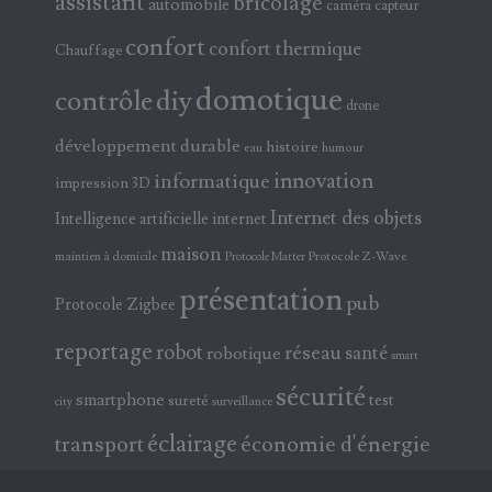
assistant
bricolage
automobile
caméra
capteur
confort
confort thermique
Chauffage
domotique
contrôle
diy
drone
développement durable
histoire
eau
humour
innovation
informatique
impression 3D
Internet des objets
Intelligence artificielle
internet
maison
maintien à domicile
Protocole Z-Wave
Protocole Matter
présentation
pub
Protocole Zigbee
reportage
robot
réseau
santé
robotique
smart
sécurité
smartphone
test
sureté
surveillance
city
éclairage
transport
économie d'énergie
électricité
électronique