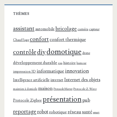
THÈMES
assistant
bricolage
automobile
caméra
capteur
confort
confort thermique
Chauffage
domotique
contrôle
diy
drone
développement durable
histoire
eau
humour
innovation
informatique
impression 3D
Internet des objets
Intelligence artificielle
internet
maison
maintien à domicile
Protocole Z-Wave
Protocole Matter
présentation
pub
Protocole Zigbee
reportage
robot
réseau
santé
robotique
smart