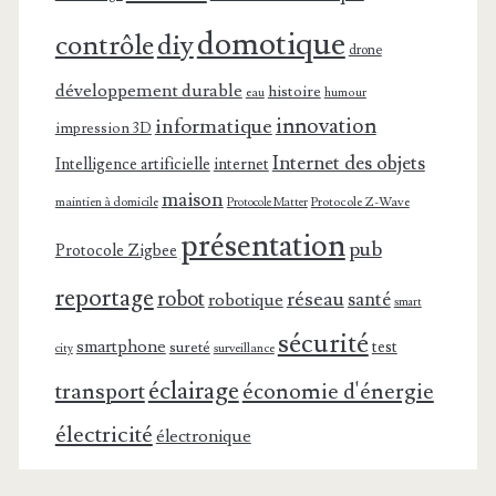
domotique
contrôle
diy
drone
développement durable
histoire
eau
humour
innovation
informatique
impression 3D
Internet des objets
Intelligence artificielle
internet
maison
maintien à domicile
Protocole Z-Wave
Protocole Matter
présentation
pub
Protocole Zigbee
reportage
robot
réseau
santé
robotique
smart
sécurité
smartphone
test
sureté
surveillance
city
éclairage
transport
économie d'énergie
électricité
électronique