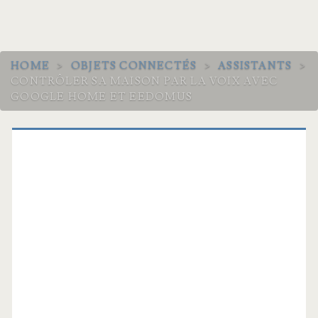
HOME
>
OBJETS CONNECTÉS
>
ASSISTANTS
>
CONTRÔLER SA MAISON PAR LA VOIX AVEC
GOOGLE HOME ET EEDOMUS