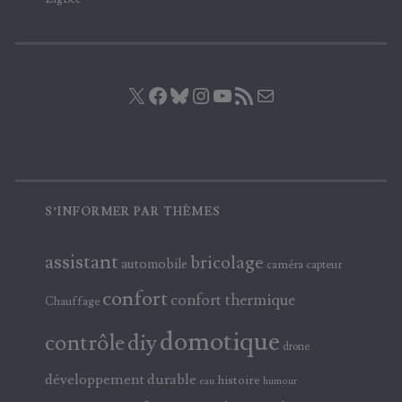
X
Facebook
Bluesky
Instagram
YouTube
Flux RSS
E-mail
S’INFORMER PAR THÈMES
assistant
bricolage
automobile
caméra
capteur
confort
confort thermique
Chauffage
domotique
contrôle
diy
drone
développement durable
histoire
eau
humour