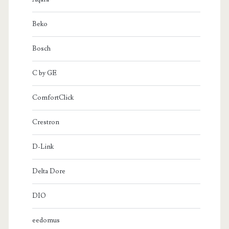
Beko
Bosch
C by GE
ComfortClick
Crestron
D-Link
Delta Dore
DIO
eedomus