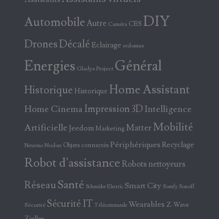
DIY
Automobile
Autre
CES
Caméra
Drones
Décalé
Eclairage
eedomus
Energies
Général
Gladys Project
Home Assistant
Historique
Historique
Home Cinema
Impression 3D
Intelligence
Mobilité
Artificielle
Matter
Jeedom
Marketing
Périphériques
Recyclage
Objets connectés
Nodon
Netatmo
Robot d'assistance
Robots nettoyeurs
Santé
Réseau
Smart City
Somfy
Sonoff
Schneider Electric
Sécurité IT
Wearables
Z-Wave
Sécurité
Télécommande
ZigBee