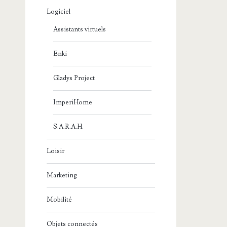
Logiciel
Assistants virtuels
Enki
Gladys Project
ImperiHome
S.A.R.A.H.
Loisir
Marketing
Mobilité
Objets connectés