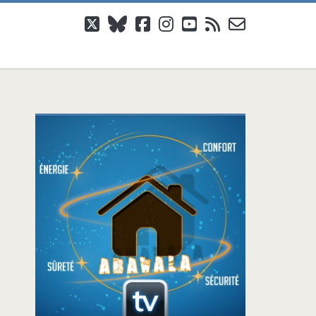
twitter
bluesky
facebook
instagram
youtube
rss
email-
form
Barre
latérale
principale