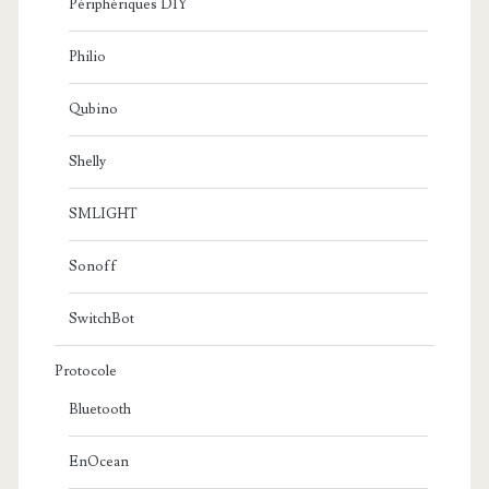
Périphériques DIY
Philio
Qubino
Shelly
SMLIGHT
Sonoff
SwitchBot
Protocole
Bluetooth
EnOcean