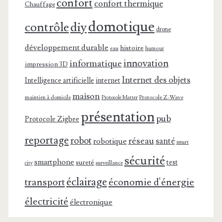
confort
confort thermique
Chauffage
domotique
contrôle
diy
drone
développement durable
histoire
eau
humour
innovation
informatique
impression 3D
Internet des objets
Intelligence artificielle
internet
maison
maintien à domicile
Protocole Z-Wave
Protocole Matter
présentation
pub
Protocole Zigbee
reportage
robot
réseau
santé
robotique
smart
sécurité
smartphone
test
sureté
surveillance
city
éclairage
transport
économie d'énergie
électricité
électronique