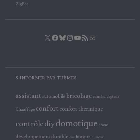
ZigBee
X
Facebook
Bluesky
Instagram
YouTube
Flux RSS
E-mail
S’INFORMER PAR THÈMES
assistant
bricolage
automobile
caméra
capteur
confort
confort thermique
Chauffage
domotique
contrôle
diy
drone
développement durable
histoire
eau
humour