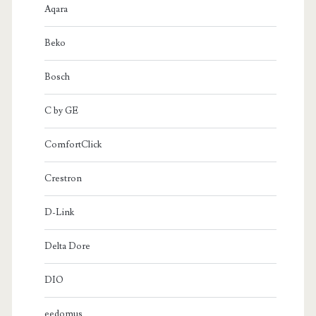
Aqara
Beko
Bosch
C by GE
ComfortClick
Crestron
D-Link
Delta Dore
DIO
eedomus