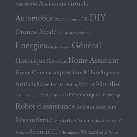
Assistants virtuels
Assistants
DIY
Automobile
Autre
CES
Caméra
Drones
Décalé
Eclairage
eedomus
Energies
Général
Gladys Project
Home Assistant
Historique
Historique
Home Cinema
Impression 3D
Intelligence
Mobilité
Artificielle
Matter
Jeedom
Marketing
Périphériques
Recyclage
Objets connectés
Nodon
Netatmo
Robot d'assistance
Robots nettoyeurs
Santé
Réseau
Smart City
Somfy
Sonoff
Schneider Electric
Sécurité IT
Wearables
Z-Wave
Sécurité
Télécommande