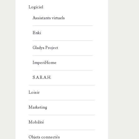
Logiciel
Assistants virtuels
Enki
Gladys Project
ImperiHome
S.A.R.A.H.
Loisir
Marketing
Mobilité
Objets connectés