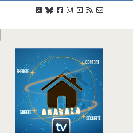
twitter
bluesky
facebook
instagram
youtube
rss
email-
form
Barre
latérale
principale