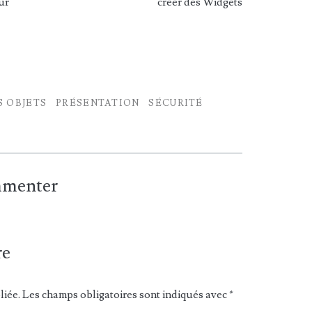
ur
créer des Widgets
S OBJETS
PRÉSENTATION
SÉCURITÉ
ommenter
re
liée.
Les champs obligatoires sont indiqués avec
*