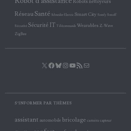
Robot d'assistance
Robots nettoyeurs
Santé
Réseau
Smart City
Somfy
Sonoff
Schneider Electric
Sécurité IT
Wearables
Z-Wave
Sécurité
Télécommande
ZigBee
X
Facebook
Bluesky
Instagram
YouTube
Flux RSS
E-mail
S’INFORMER PAR THÈMES
assistant
bricolage
automobile
caméra
capteur