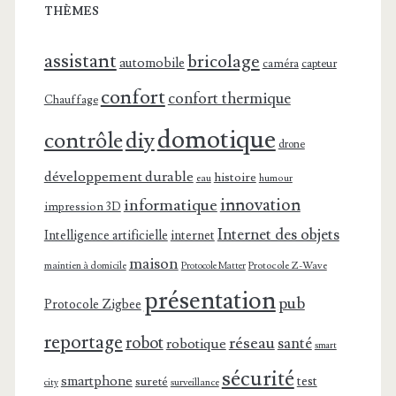
THÈMES
assistant
bricolage
automobile
caméra
capteur
confort
confort thermique
Chauffage
domotique
contrôle
diy
drone
développement durable
histoire
eau
humour
innovation
informatique
impression 3D
Internet des objets
Intelligence artificielle
internet
maison
maintien à domicile
Protocole Z-Wave
Protocole Matter
présentation
pub
Protocole Zigbee
reportage
robot
réseau
santé
robotique
smart
sécurité
smartphone
test
sureté
surveillance
city