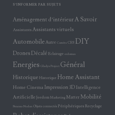
S’INFORMER PAR SUJETS
A Savoir
Aménagement d’intérieur
Assistants virtuels
Assistants
DIY
Automobile
Autre
CES
Caméra
Drones
Décalé
Eclairage
eedomus
Energies
Général
Gladys Project
Home Assistant
Historique
Historique
Home Cinema
Impression 3D
Intelligence
Mobilité
Artificielle
Matter
Jeedom
Marketing
Périphériques
Recyclage
Objets connectés
Nodon
Netatmo