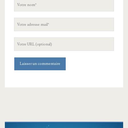
Votre
nom
Votre
adresse
mail
L'URL
de
votre
site
Barre