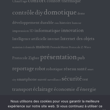
confort
confort thermique
Chauffage
domotique
contrôle
diy
drone
développement durable
histoire
eau
humour
innovation
informatique
impression 3D
Internet des objets
Intelligence artificielle
internet
maison
maintien à domicile
Protocole Z-Wave
Protocole Matter
présentation
pub
Protocole Zigbee
reportage
robot
réseau
santé
robotique
smart
sécurité
smartphone
test
sureté
surveillance
city
éclairage
transport
économie d'énergie
électricité
électronique
Nous utilisons des cookies pour vous garantir la meilleure
expérience sur notre site web. Si vous continuez à utiliser ce