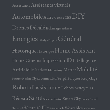
Assistants virtuels
Assistants
DIY
Automobile
Autre
CES
Caméra
Drones
Décalé
Eclairage
eedomus
Energies
Général
Gladys Project
Home Assistant
Historique
Historique
Home Cinema
Impression 3D
Intelligence
Mobilité
Artificielle
Matter
Jeedom
Marketing
Périphériques
Recyclage
Objets connectés
Nodon
Netatmo
Robot d'assistance
Robots nettoyeurs
Santé
Réseau
Smart City
Somfy
Sonoff
Schneider Electric
Sécurité IT
Wearables
Z-Wave
Sécurité
Télécommande