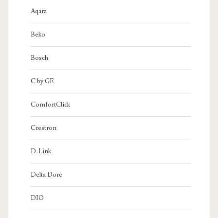
Aqara
Beko
Bosch
C by GE
ComfortClick
Crestron
D-Link
Delta Dore
DIO