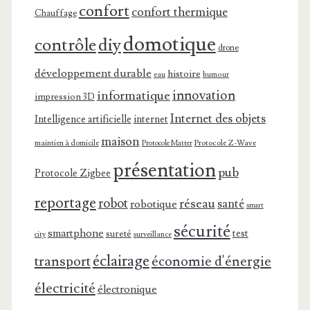
confort
confort thermique
Chauffage
domotique
contrôle
diy
drone
développement durable
histoire
eau
humour
innovation
informatique
impression 3D
Internet des objets
Intelligence artificielle
internet
maison
maintien à domicile
Protocole Z-Wave
Protocole Matter
présentation
pub
Protocole Zigbee
reportage
robot
réseau
santé
robotique
smart
sécurité
smartphone
test
sureté
surveillance
city
éclairage
transport
économie d'énergie
électricité
électronique