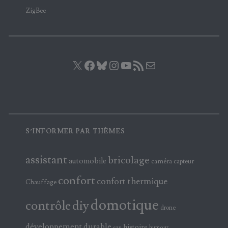
ZigBee
X
Facebook
Bluesky
Instagram
YouTube
Flux RSS
E-mail
S’INFORMER PAR THÈMES
assistant
bricolage
automobile
caméra
capteur
confort
confort thermique
Chauffage
domotique
contrôle
diy
drone
développement durable
histoire
eau
humour