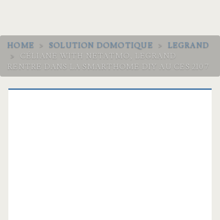
HOME
>
SOLUTION DOMOTIQUE
>
LEGRAND
>
CÉLIANE WITH NETATMO, LEGRAND
RENTRE DANS LA SMARTHOME DIY AU CES 2107