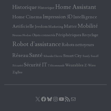
Home Assistant
Historique
Historique
Home Cinema
Impression 3D
Intelligence
Mobilité
Artificielle
Matter
Jeedom
Marketing
Périphériques
Recyclage
Objets connectés
Nodon
Netatmo
Robot d'assistance
Robots nettoyeurs
Santé
Réseau
Smart City
Somfy
Sonoff
Schneider Electric
Sécurité IT
Wearables
Z-Wave
Sécurité
Télécommande
ZigBee
X
Facebook
Bluesky
Instagram
YouTube
Flux RSS
E-mail