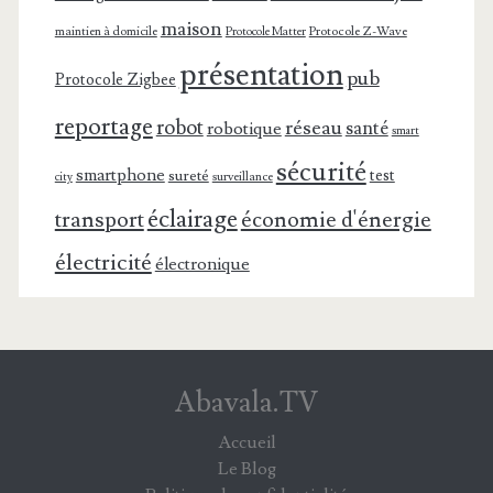
maison
maintien à domicile
Protocole Z-Wave
Protocole Matter
présentation
pub
Protocole Zigbee
reportage
robot
réseau
santé
robotique
smart
sécurité
smartphone
test
sureté
surveillance
city
éclairage
transport
économie d'énergie
électricité
électronique
Abavala.TV
Accueil
Le Blog