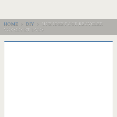
HOME
>
DIY
>
UNE IDÉE POUR RECYCLER
VOS CDS ET DVDS