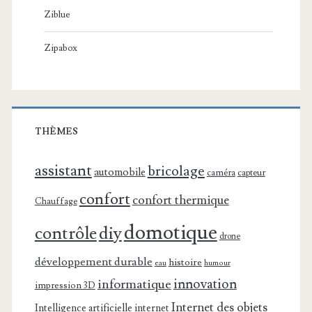
Ziblue
Zipabox
THÈMES
assistant
bricolage
automobile
caméra
capteur
confort
confort thermique
Chauffage
domotique
contrôle
diy
drone
développement durable
histoire
eau
humour
innovation
informatique
impression 3D
Internet des objets
Intelligence artificielle
internet