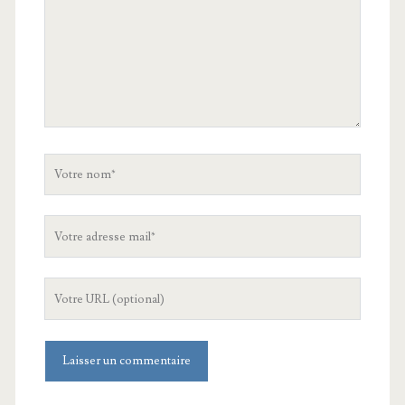
Votre
nom
Votre
adresse
mail
L'URL
de
votre
site