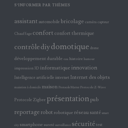
S’INFORMER PAR THÈMES
assistant
bricolage
automobile
caméra
capteur
confort
confort thermique
Chauffage
domotique
contrôle
diy
drone
développement durable
histoire
eau
humour
innovation
informatique
impression 3D
Internet des objets
Intelligence artificielle
internet
maison
maintien à domicile
Protocole Z-Wave
Protocole Matter
présentation
pub
Protocole Zigbee
reportage
robot
réseau
santé
robotique
smart
sécurité
smartphone
test
sureté
surveillance
city