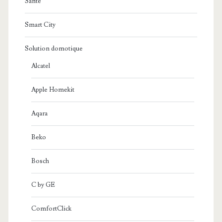
Santé
Smart City
Solution domotique
Alcatel
Apple Homekit
Aqara
Beko
Bosch
C by GE
ComfortClick