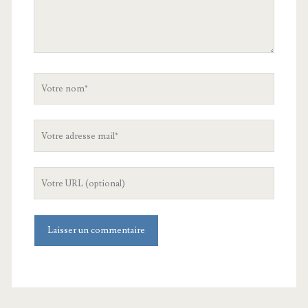
Votre
nom
Votre
adresse
mail
L'URL
de
votre
site