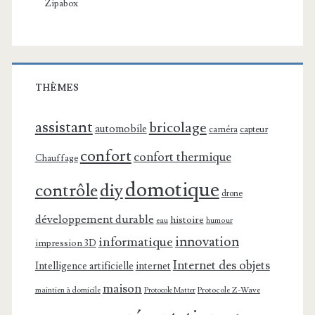
Zipabox
THÈMES
assistant
bricolage
automobile
caméra
capteur
confort
confort thermique
Chauffage
domotique
contrôle
diy
drone
développement durable
histoire
eau
humour
innovation
informatique
impression 3D
Internet des objets
Intelligence artificielle
internet
maison
maintien à domicile
Protocole Z-Wave
Protocole Matter