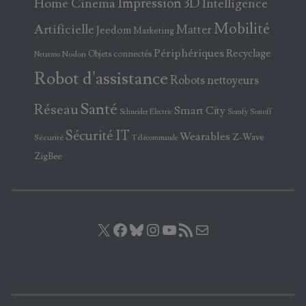
Home Cinema
Impression 3D
Intelligence
Mobilité
Artificielle
Matter
Jeedom
Marketing
Périphériques
Recyclage
Objets connectés
Nodon
Netatmo
Robot d'assistance
Robots nettoyeurs
Santé
Réseau
Smart City
Somfy
Sonoff
Schneider Electric
Sécurité IT
Wearables
Z-Wave
Sécurité
Télécommande
ZigBee
X
Facebook
Bluesky
Instagram
YouTube
Flux RSS
E-mail