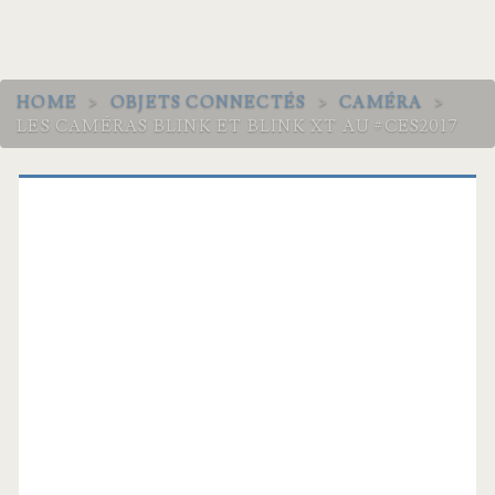
HOME
>
OBJETS CONNECTÉS
>
CAMÉRA
>
LES CAMÉRAS BLINK ET BLINK XT AU #CES2017