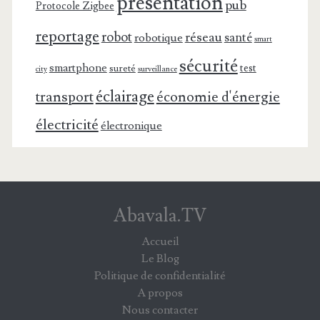
présentation
pub
Protocole Zigbee
reportage
robot
réseau
santé
robotique
smart
sécurité
smartphone
test
sureté
surveillance
city
éclairage
transport
économie d'énergie
électricité
électronique
Abavala.TV
Accueil
Le Blog
Politique de confidentialité
A propos
Nous contacter