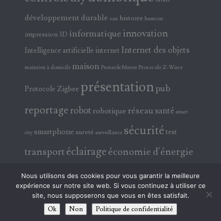
développement durable
histoire
eau
humour
innovation
informatique
impression 3D
Internet des objets
Intelligence artificielle
internet
maison
maintien à domicile
Protocole Z-Wave
Protocole Matter
présentation
pub
Protocole Zigbee
reportage
robot
réseau
santé
robotique
smart
sécurité
smartphone
test
sureté
surveillance
city
éclairage
transport
économie d'énergie
électricité
électronique
Nous utilisons des cookies pour vous garantir la meilleure
expérience sur notre site web. Si vous continuez à utiliser ce
site, nous supposerons que vous en êtes satisfait.
Ok
Non
Politique de confidentialité
© 2026 ABAVALATV !!! TOUS DROITS RÉSERVÉS