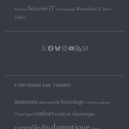
Sécurité IT
Wearables
Z-Wave
Sécurité
Télécommande
ZigBee
X
Facebook
Bluesky
Instagram
YouTube
Flux RSS
E-mail
S’INFORMER PAR THÈMES
assistant
bricolage
automobile
caméra
capteur
confort
confort thermique
Chauffage
domotique
contrôle
diy
drone