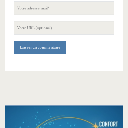
Votre
adresse
mail
L'URL
de
votre
site
Barre
latérale