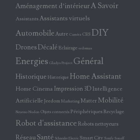
A Savoir
Aménagement d’intérieur
Assistants virtuels
Assistants
DIY
Automobile
Autre
CES
Caméra
Drones
Décalé
Eclairage
eedomus
Energies
Général
Gladys Project
Home Assistant
Historique
Historique
Home Cinema
Impression 3D
Intelligence
Mobilité
Artificielle
Matter
Jeedom
Marketing
Périphériques
Recyclage
Objets connectés
Nodon
Netatmo
Robot d'assistance
Robots nettoyeurs
Santé
Réseau
Smart City
Somfy
Sonoff
Schneider Electric