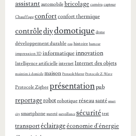
assistant
bricolage
automobile
caméra
capteur
confort
confort thermique
Chauffage
domotique
contrôle
diy
drone
développement durable
histoire
eau
humour
innovation
informatique
impression 3D
Internet des objets
Intelligence artificielle
internet
maison
maintien à domicile
Protocole Z-Wave
Protocole Matter
présentation
pub
Protocole Zigbee
reportage
robot
réseau
santé
robotique
smart
sécurité
smartphone
test
sureté
surveillance
city
éclairage
transport
économie d'énergie