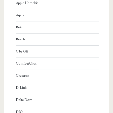
Apple Homekit
Aqara
Beko
Bosch
C by GE
ComfortClick
Crestron
D-Link
Delta Dore
DIO