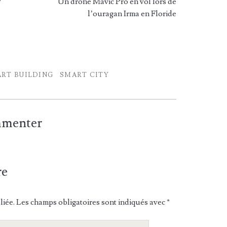
7
Un drone Mavic Pro en vol lors de
l’ouragan Irma en Floride
RT BUILDING
SMART CITY
ommenter
re
liée.
Les champs obligatoires sont indiqués avec
*