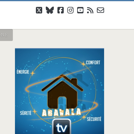
twitter
bluesky
facebook
instagram
youtube
rss
email-
form
ÔNE
Barre
latérale
principale