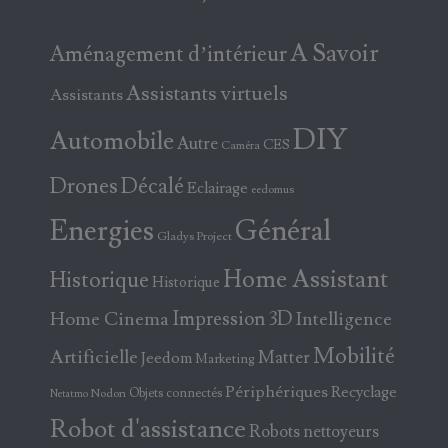
A Savoir
Aménagement d’intérieur
Assistants virtuels
Assistants
DIY
Automobile
Autre
CES
Caméra
Drones
Décalé
Eclairage
eedomus
Energies
Général
Gladys Project
Home Assistant
Historique
Historique
Home Cinema
Impression 3D
Intelligence
Mobilité
Artificielle
Matter
Jeedom
Marketing
Périphériques
Recyclage
Objets connectés
Nodon
Netatmo
Robot d'assistance
Robots nettoyeurs