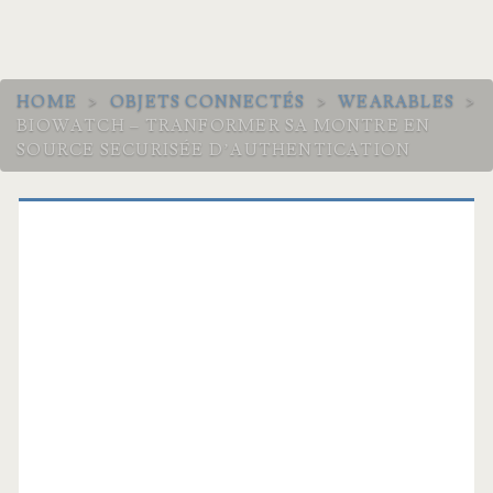
HOME
>
OBJETS CONNECTÉS
>
WEARABLES
>
BIOWATCH – TRANFORMER SA MONTRE EN
SOURCE SECURISÉE D’AUTHENTICATION