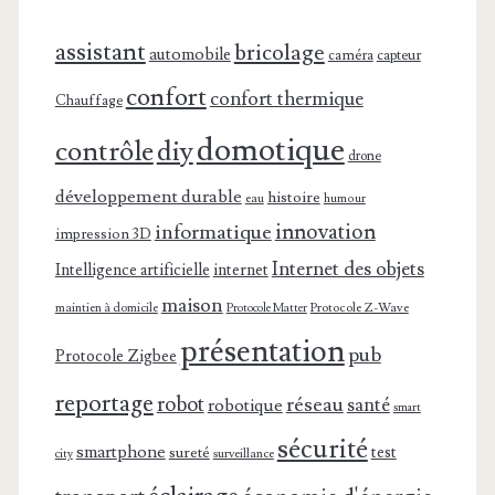
assistant
bricolage
automobile
caméra
capteur
confort
confort thermique
Chauffage
domotique
contrôle
diy
drone
développement durable
histoire
eau
humour
innovation
informatique
impression 3D
Internet des objets
Intelligence artificielle
internet
maison
maintien à domicile
Protocole Z-Wave
Protocole Matter
présentation
pub
Protocole Zigbee
reportage
robot
réseau
santé
robotique
smart
sécurité
smartphone
test
sureté
surveillance
city