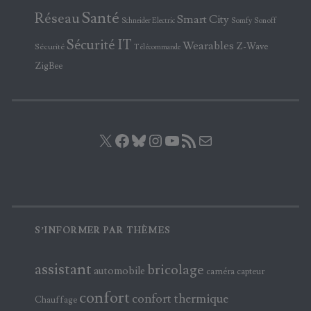
Santé
Réseau
Smart City
Somfy
Sonoff
Schneider Electric
Sécurité IT
Wearables
Z-Wave
Sécurité
Télécommande
ZigBee
X
Facebook
Bluesky
Instagram
YouTube
Flux RSS
E-mail
S’INFORMER PAR THÈMES
assistant
bricolage
automobile
caméra
capteur
confort
confort thermique
Chauffage