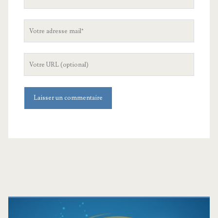
nom
Votre
adresse
mail
L'URL
de
votre
site
Barre