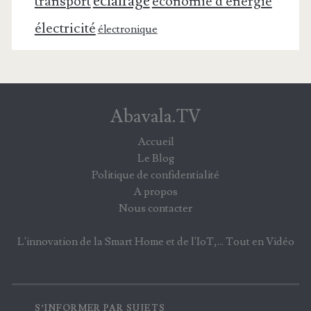
éclairage
transport
économie d'énergie
électricité
électronique
Abavala.TV
Accueil
Le Blog
Politique de confidentialité
A propos
Nous contacter
L'innovation de la Smart Home et de l'IoT,... Tout en Vidéo
S’INFORMER PAR SUJETS