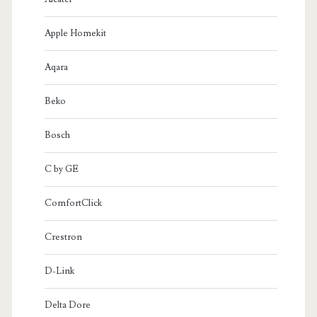
Apple Homekit
Aqara
Beko
Bosch
C by GE
ComfortClick
Crestron
D-Link
Delta Dore