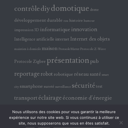
domotique
contrôle
diy
drone
développement durable
histoire
eau
humour
innovation
informatique
impression 3D
Internet des objets
Intelligence artificielle
internet
maison
maintien à domicile
Protocole Z-Wave
Protocole Matter
présentation
pub
Protocole Zigbee
reportage
robot
réseau
santé
robotique
smart
sécurité
smartphone
test
sureté
surveillance
city
éclairage
transport
économie d'énergie
électricité
électronique
Nous utilisons des cookies pour vous garantir la meilleure
expérience sur notre site web. Si vous continuez à utiliser ce
site, nous supposerons que vous en êtes satisfait.