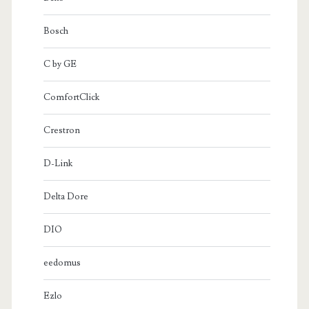
Bosch
C by GE
ComfortClick
Crestron
D-Link
Delta Dore
DIO
eedomus
Ezlo