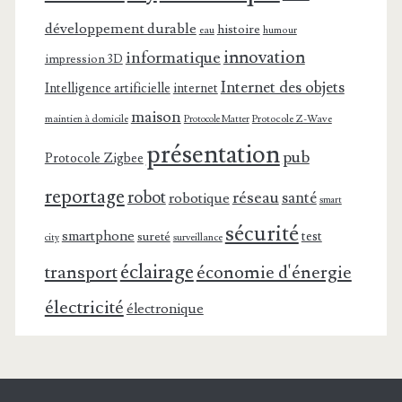
développement durable
histoire
eau
humour
innovation
informatique
impression 3D
Internet des objets
Intelligence artificielle
internet
maison
maintien à domicile
Protocole Z-Wave
Protocole Matter
présentation
pub
Protocole Zigbee
reportage
robot
réseau
santé
robotique
smart
sécurité
smartphone
test
sureté
surveillance
city
éclairage
transport
économie d'énergie
électricité
électronique