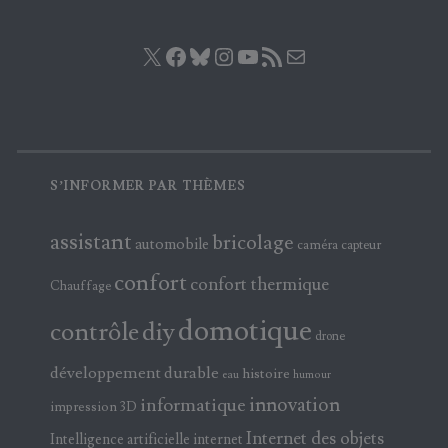
X
Facebook
Bluesky
Instagram
YouTube
Flux RSS
E-mail
S’INFORMER PAR THÈMES
assistant
bricolage
automobile
caméra
capteur
confort
confort thermique
Chauffage
domotique
contrôle
diy
drone
développement durable
histoire
eau
humour
innovation
informatique
impression 3D
Internet des objets
Intelligence artificielle
internet