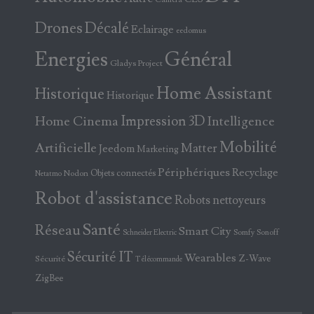
Drones
Décalé
Eclairage
eedomus
Energies
Général
Gladys Project
Home Assistant
Historique
Historique
Home Cinema
Impression 3D
Intelligence
Mobilité
Artificielle
Matter
Jeedom
Marketing
Périphériques
Recyclage
Objets connectés
Nodon
Netatmo
Robot d'assistance
Robots nettoyeurs
Santé
Réseau
Smart City
Somfy
Sonoff
Schneider Electric
Sécurité IT
Wearables
Z-Wave
Sécurité
Télécommande
ZigBee