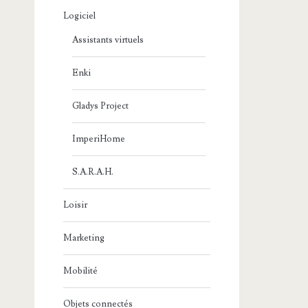
Logiciel
Assistants virtuels
Enki
Gladys Project
ImperiHome
S.A.R.A.H.
Loisir
Marketing
Mobilité
Objets connectés