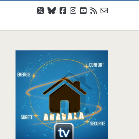
twitter
bluesky
facebook
instagram
youtube
rss
email-
form
Barre
latérale
principale