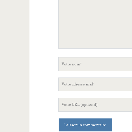
Votre
nom
Votre
adresse
mail
L'URL
de
votre
site